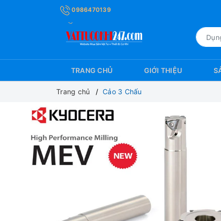
0986470139
TRANG CHỦ
GIỚI THIỆU
S
Trang chủ
Cảo 3 Chấu