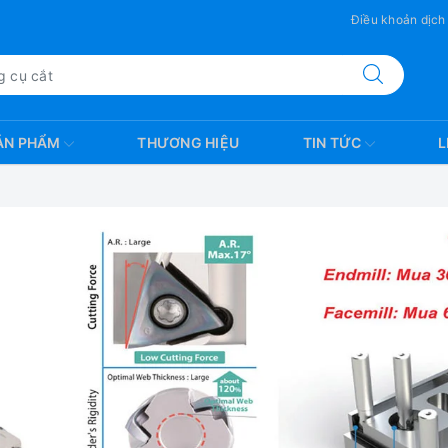
Điều khoản dịch
ẢN PHẨM
THƯƠNG HIỆU
TIN TỨC
L