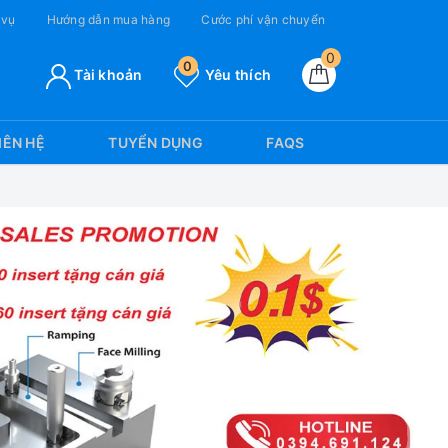
 vụ
Hướng dẫn mua hàng
Cước phí vận chuyển
0
0
Tài khoản
Yêu thích
IÊN HỆ
TUYỂN DỤNG
FAQS