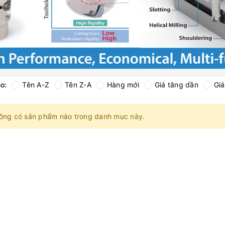
o:
Tên A-Z
Tên Z-A
Hàng mới
Giá tăng dần
Gi
ông có sản phẩm nào trong danh mục này.