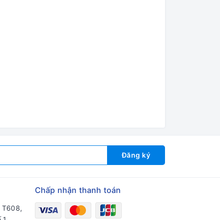
Đăng ký
Chấp nhận thanh toán
a T608,
 1,