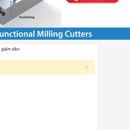
á giảm dần
×