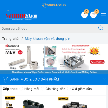
0986470139
0
0
Trang chủ
Máy khoan vặn vít dùng pin
DANH MỤC & LỌC SẢN PHẨM
Xếp theo:
Hàng mới
Giá tăng dần
Giá giảm dần