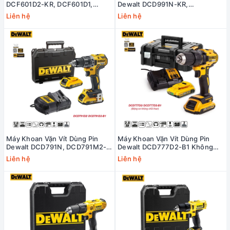
DCF601D2-KR, DCF601D1,
Dewalt DCD991N-KR,
DCF601N
DCD991M2, DCD991P2 Không
Liên hệ
Liên hệ
Chổi Than Giá Rẻ
Máy Khoan Vặn Vít Dùng Pin
Máy Khoan Vặn Vít Dùng Pin
Dewalt DCD791N, DCD791M2-
Dewalt DCD777D2-B1 Không
B1, DCD791P2 Không Chổi Than
Chổi Than Giá Rẻ
Liên hệ
Liên hệ
Giá Rẻ