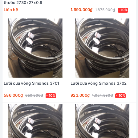
thước 2730x27x0.9
Liên hệ
1.690.000₫
1.875.900₫
- 10%
Lưỡi cưa vòng Simonds 3701
Lưỡi cưa vòng Simonds 3702
586.000₫
923.000₫
650.500₫
1.024.530₫
- 10%
- 10%