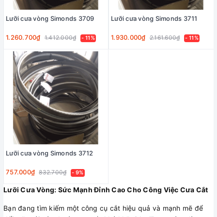
Lưỡi cưa vòng Simonds 3709
Lưỡi cưa vòng Simonds 3711
1.260.700₫
1.930.000₫
1.412.000₫
2.161.600₫
- 11%
- 11%
Lưỡi cưa vòng Simonds 3712
757.000₫
832.700₫
- 9%
Lưỡi Cưa Vòng: Sức Mạnh Đỉnh Cao Cho Công Việc Cưa Cắt
Bạn đang tìm kiếm một công cụ cắt hiệu quả và mạnh mẽ để