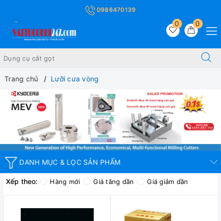
0986470139
0
0
Trang chủ
Lưỡi cưa vòng
DANH MỤC & LỌC SẢN PHẨM
Xếp theo:
Hàng mới
Giá tăng dần
Giá giảm dần