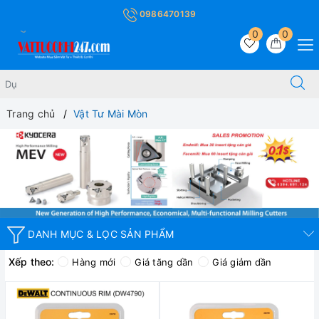
0986470139
0
0
Trang chủ
Vật Tư Mài Mòn
DANH MỤC & LỌC SẢN PHẨM
Xếp theo:
Hàng mới
Giá tăng dần
Giá giảm dần