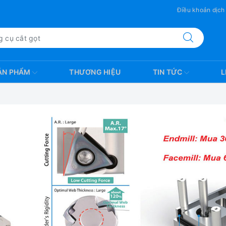
Điều khoản dịch
ẢN PHẨM
THƯƠNG HIỆU
TIN TỨC
L