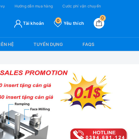
 vụ
Hướng dẫn mua hàng
Cước phí vận chuyển
0
0
Tài khoản
Yêu thích
IÊN HỆ
TUYỂN DỤNG
FAQS