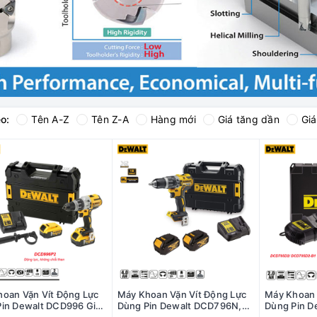
o:
Tên A-Z
Tên Z-A
Hàng mới
Giá tăng dần
Gi
oan Vặn Vít Động Lực
Máy Khoan Vặn Vít Động Lực
Máy Khoan 
in Dewalt DCD996 Giá
Dùng Pin Dewalt DCD796N,
Dùng Pin 