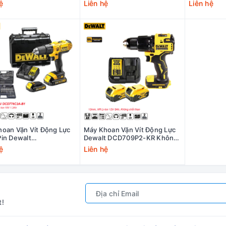
DCD796M2-B1, DCD796P2
B1, DCD78
ệ
Liên hệ
Liên hệ
oan Vặn Vít Động Lực
Máy Khoan Vặn Vít Động Lực
in Dewalt
Dewalt DCD709P2-KR Không
6C2A-B1 Giá Rẻ
Chổi Than Giá Rẻ
ệ
Liên hệ
t!