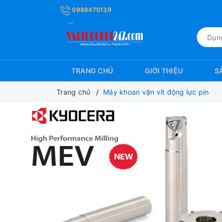
0986470139
TRANG CHỦ
GIỚI THIỆU
S
Trang chủ
Máy khoan vặn vít động lực pin