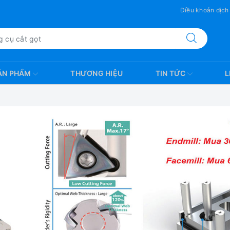
Điều khoản dịch
ẢN PHẨM
THƯƠNG HIỆU
TIN TỨC
L