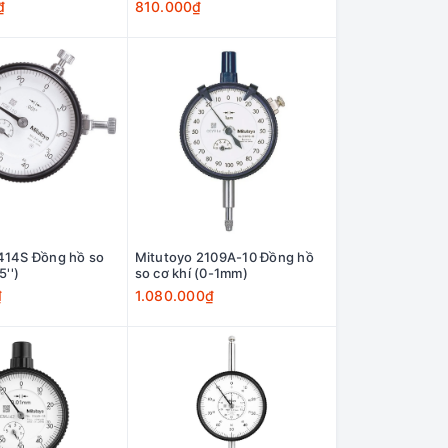
₫
810.000₫
414S Đồng hồ so
Mitutoyo 2109A-10 Đồng hồ
0.5'')
so cơ khí (0-1mm)
₫
1.080.000₫