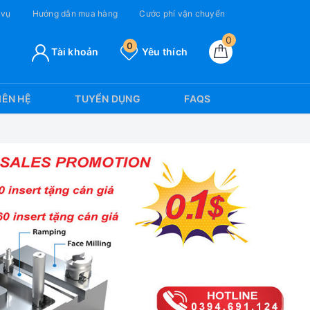
 vụ
Hướng dẫn mua hàng
Cước phí vận chuyển
0
0
Tài khoản
Yêu thích
IÊN HỆ
TUYỂN DỤNG
FAQS