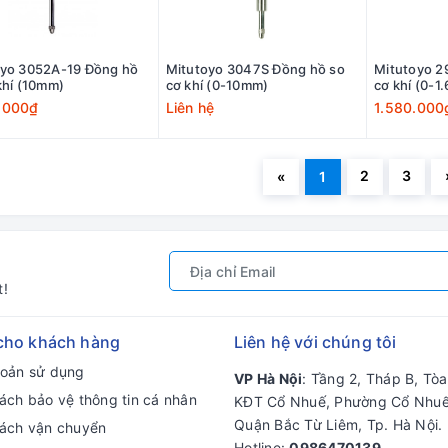
oyo 3052A-19 Đồng hồ
Mitutoyo 3047S Đồng hồ so
Mitutoyo 2
khí (10mm)
cơ khí (0-10mm)
cơ khí (0-1
.000₫
Liên hệ
1.580.000
2
3
«
1
t!
cho khách hàng
Liên hệ với chúng tôi
hoản sử dụng
VP Hà Nội
: Tầng 2, Tháp B, Tò
ách bảo vệ thông tin cá nhân
KĐT Cổ Nhuế, Phường Cổ Nhuế
Quận Bắc Từ Liêm, Tp. Hà Nội.
sách vận chuyển
Hotline:
0986470139