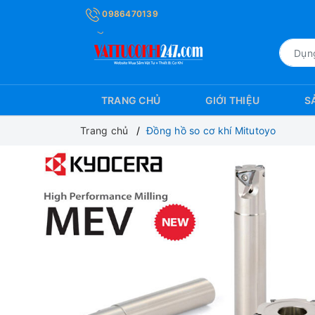
0986470139
TRANG CHỦ
GIỚI THIỆU
S
Trang chủ
Đồng hồ so cơ khí Mitutoyo