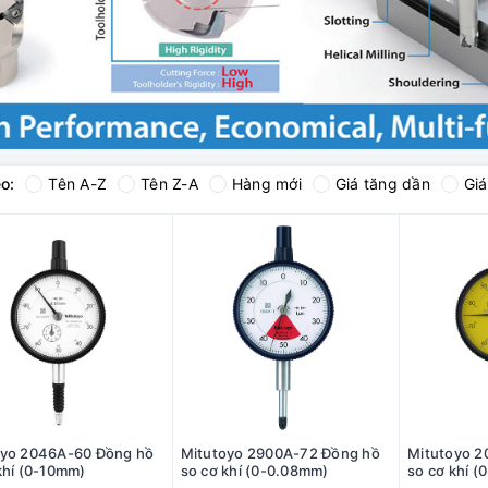
o:
Tên A-Z
Tên Z-A
Hàng mới
Giá tăng dần
Gi
oyo 2046A-60 Đồng hồ
Mitutoyo 2900A-72 Đồng hồ
Mitutoyo 2
khí (0-10mm)
so cơ khí (0-0.08mm)
so cơ khí 