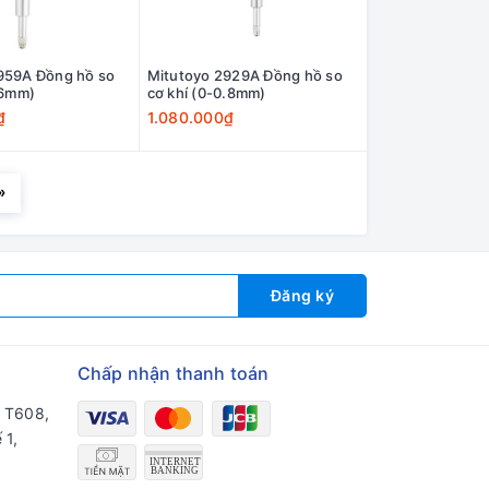
959A Đồng hồ so
Mitutoyo 2929A Đồng hồ so
.6mm)
cơ khí (0-0.8mm)
₫
1.080.000₫
»
Đăng ký
Chấp nhận thanh toán
a T608,
 1,