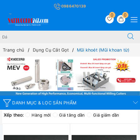
0986470139
0
0
Trang chủ
Dụng Cụ Cắt Gọt
Mũi khoét (Mũi khoan từ)
DANH MỤC & LỌC SẢN PHẨM
Xếp theo:
Hàng mới
Giá tăng dần
Giá giảm dần