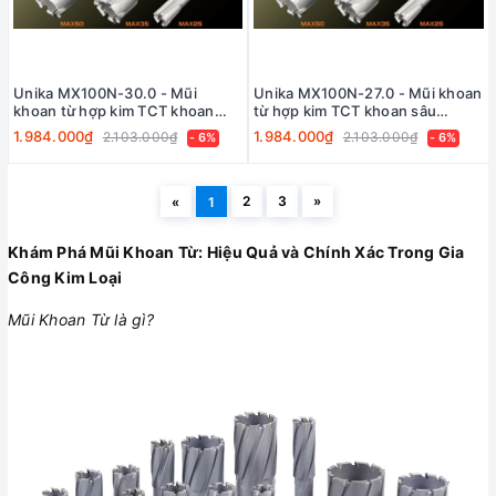
Unika MX100N-30.0 - Mũi
Unika MX100N-27.0 - Mũi khoan
khoan từ hợp kim TCT khoan
từ hợp kim TCT khoan sâu
sâu 100mm
100mm
1.984.000₫
1.984.000₫
2.103.000₫
2.103.000₫
- 6%
- 6%
2
3
»
«
1
Khám Phá Mũi Khoan Từ: Hiệu Quả và Chính Xác Trong Gia
Công Kim Loại
Mũi Khoan Từ là gì?