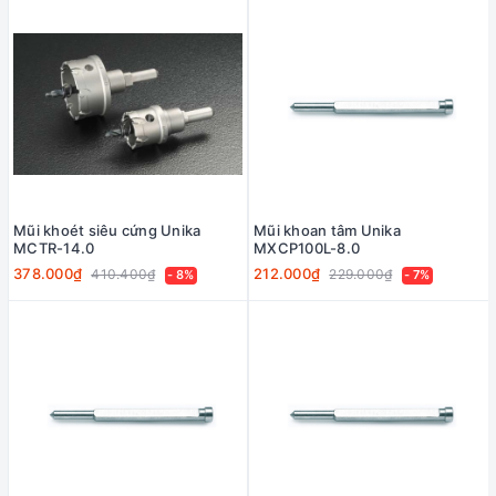
Mũi khoét siêu cứng Unika
Mũi khoan tâm Unika
MCTR-14.0
MXCP100L-8.0
378.000₫
212.000₫
410.400₫
229.000₫
- 8%
- 7%