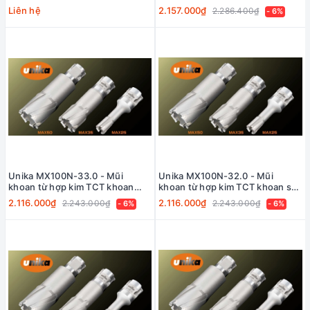
sâu 100mm
100mm
Liên hệ
2.157.000₫
2.286.400₫
- 6%
Unika MX100N-33.0 - Mũi
Unika MX100N-32.0 - Mũi
khoan từ hợp kim TCT khoan
khoan từ hợp kim TCT khoan sâu
sâu 100mm
100mm
2.116.000₫
2.116.000₫
2.243.000₫
2.243.000₫
- 6%
- 6%