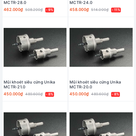
MCTR-28.0
MCTR-24.0
462.000₫
458.000₫
508.200₫
514.000₫
- 9%
- 11%
Mũi khoét siêu cứng Unika
Mũi khoét siêu cứng Unika
MCTR-21.0
MCTR-20.0
450.000₫
450.000₫
489.600₫
489.600₫
- 8%
- 8%