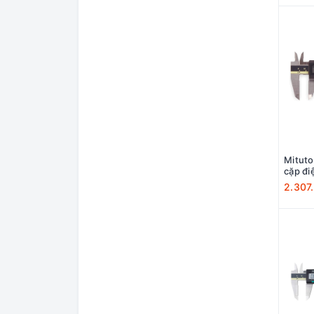
Mitut
cặp đi
2.307