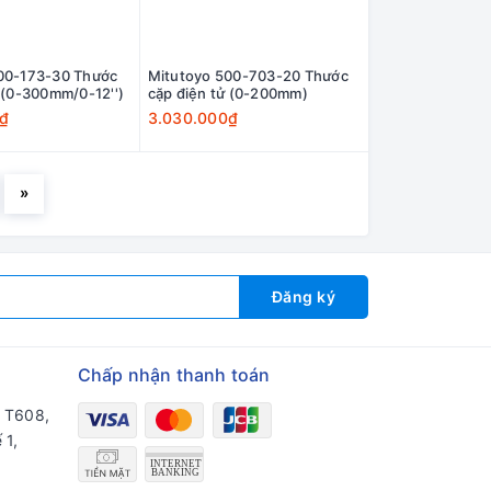
00-173-30 Thước
Mitutoyo 500-703-20 Thước
 (0-300mm/0-12'')
cặp điện tử (0-200mm)
0₫
3.030.000₫
»
Đăng ký
Chấp nhận thanh toán
a T608,
 1,