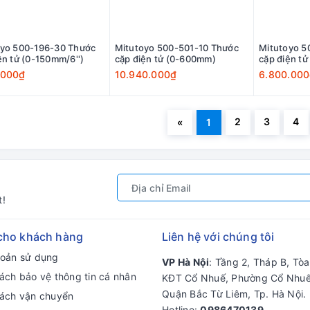
oyo 500-196-30 Thước
Mitutoyo 500-501-10 Thước
Mitutoyo 5
ện tử (0-150mm/6'')
cặp điện tử (0-600mm)
cặp điện tử
.000₫
10.940.000₫
6.800.00
2
3
4
«
1
t!
cho khách hàng
Liên hệ với chúng tôi
hoản sử dụng
VP Hà Nội
: Tầng 2, Tháp B, Tò
ách bảo vệ thông tin cá nhân
KĐT Cổ Nhuế, Phường Cổ Nhuế
Quận Bắc Từ Liêm, Tp. Hà Nội.
sách vận chuyển
Hotline:
0986470139