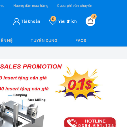
 vụ
Hướng dẫn mua hàng
Cước phí vận chuyển
0
0
Tài khoản
Yêu thích
IÊN HỆ
TUYỂN DỤNG
FAQS