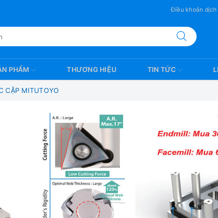
Điều khoản dịch
ẢN PHẨM
THƯƠNG HIỆU
TIN TỨC
L
C CẶP MITUTOYO