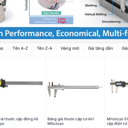
o:
Tên A-Z
Tên Z-A
Hàng mới
Giá tăng dần
Gi
iá thước cặp đồng hồ
Bảng giá thước cặp cơ khí
Mitutoyo 5
oyo
Mitutoyo
cặp điện tử