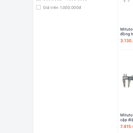
Giá trên 1.000.000đ
Mitut
đồng h
3.130
Mitut
cặp đi
7.415