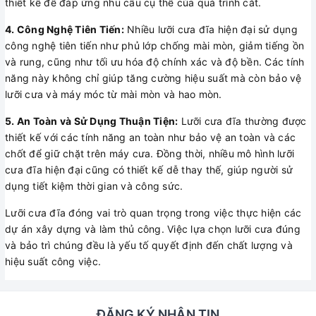
thiết kế để đáp ứng nhu cầu cụ thể của quá trình cắt.
4. Công Nghệ Tiên Tiến:
Nhiều lưỡi cưa đĩa hiện đại sử dụng
công nghệ tiên tiến như phủ lớp chống mài mòn, giảm tiếng ồn
và rung, cũng như tối ưu hóa độ chính xác và độ bền. Các tính
năng này không chỉ giúp tăng cường hiệu suất mà còn bảo vệ
lưỡi cưa và máy móc từ mài mòn và hao mòn.
5. An Toàn và Sử Dụng Thuận Tiện:
Lưỡi cưa đĩa thường được
thiết kế với các tính năng an toàn như bảo vệ an toàn và các
chốt để giữ chặt trên máy cưa. Đồng thời, nhiều mô hình lưỡi
cưa đĩa hiện đại cũng có thiết kế dễ thay thế, giúp người sử
dụng tiết kiệm thời gian và công sức.
Lưỡi cưa đĩa đóng vai trò quan trọng trong việc thực hiện các
dự án xây dựng và làm thủ công. Việc lựa chọn lưỡi cưa đúng
và bảo trì chúng đều là yếu tố quyết định đến chất lượng và
hiệu suất công việc.
ĐĂNG KÝ NHẬN TIN