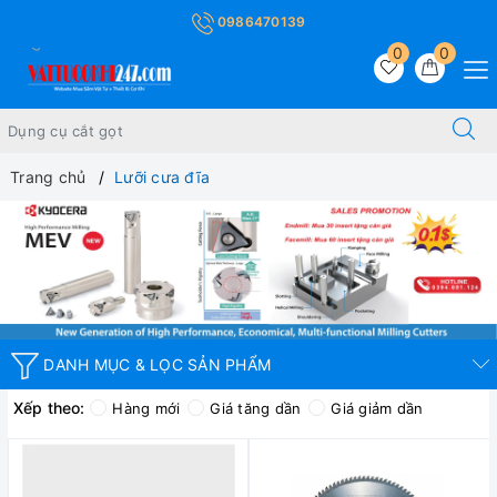
0986470139
0
0
Trang chủ
Lưỡi cưa đĩa
DANH MỤC & LỌC SẢN PHẨM
Xếp theo:
Hàng mới
Giá tăng dần
Giá giảm dần