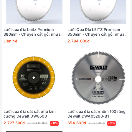
Lưỡi cưa đĩa Leitz Premium
Lưỡi Cưa Đĩa LEITZ Premium
380mm - Chuyên cắt gỗ, nhựa,
350mm - Chuyên cắt gỗ, nhựa,
verneer (163418)
verneer (163408)
Liên hệ
2.794.000₫
Lưỡi cưa đĩa cắt sắt phủ kim
Lưỡi cưa đĩa cắt nhôm 100 răng
cương Dewalt DW8500
Dewalt DWA03260-B1
2.727.500₫
654.600₫
2.950.000₫
716.500₫
- 8%
- 9%