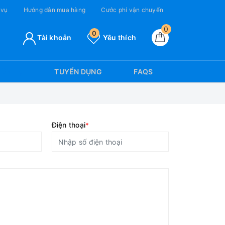
 vụ
Hướng dẫn mua hàng
Cước phí vận chuyển
0
0
Tài khoản
Yêu thích
IÊN HỆ
TUYỂN DỤNG
FAQS
Điện thoại
*