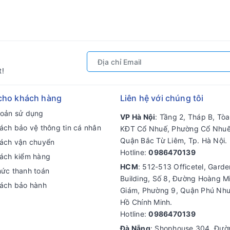
t!
cho khách hàng
Liên hệ với chúng tôi
hoản sử dụng
VP Hà Nội
: Tầng 2, Tháp B, Tò
ách bảo vệ thông tin cá nhân
KĐT Cổ Nhuế, Phường Cổ Nhuế
Quận Bắc Từ Liêm, Tp. Hà Nội.
sách vận chuyển
Hotline:
0986470139
sách kiểm hàng
HCM
: 512-513 Officetel, Gard
hức thanh toán
Building, Số 8, Đường Hoàng M
sách bảo hành
Giám, Phường 9, Quận Phú Nhu
Hồ Chính Minh.
Hotline:
0986470139
Đà Nẵng
: Shophouse 304, Đư