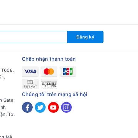
Đăng ký
Chấp nhận thanh toán
a T608,
 1,
Chúng tôi trên mạng xã hội
en Gate
inh
ận, Tp.
ờng Mê