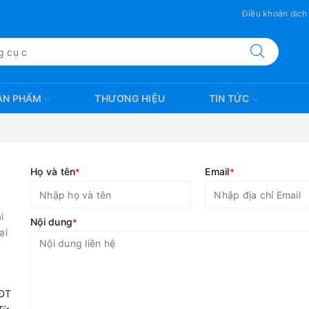
Điều khoản dịch
ẢN PHẨM
THƯƠNG HIỆU
TIN TỨC
L
Họ và tên
Email
*
*
i
Nội dung
*
ại
KĐT