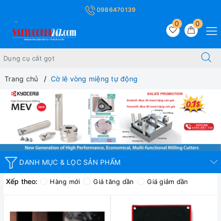
0986470139
0
0
Trang chủ
Cờ lê vòng miệng tự động
DANH MỤC & LỌC SẢN PHẨM
Xếp theo:
Hàng mới
Giá tăng dần
Giá giảm dần