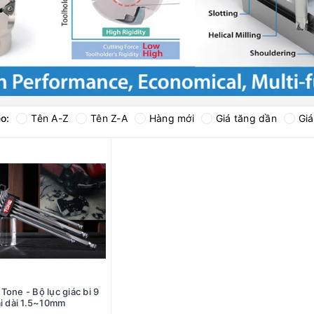
o:
Tên A-Z
Tên Z-A
Hàng mới
Giá tăng dần
Gi
Tone - Bộ lục giác bi 9
ại dài 1.5~10mm