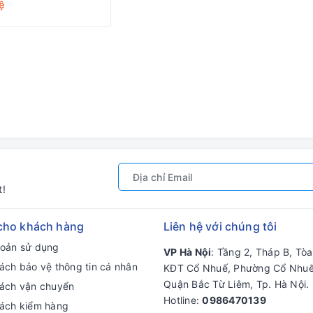
ệ
t!
cho khách hàng
Liên hệ với chúng tôi
hoản sử dụng
VP Hà Nội
: Tầng 2, Tháp B, Tò
ách bảo vệ thông tin cá nhân
KĐT Cổ Nhuế, Phường Cổ Nhuế
Quận Bắc Từ Liêm, Tp. Hà Nội.
sách vận chuyển
Hotline:
0986470139
sách kiểm hàng