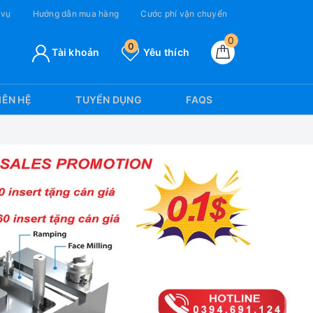
 vụ
Hướng dẫn mua hàng
Cước phí vận chuyển
0
0
Tài khoản
Yêu thích
IÊN HỆ
TUYỂN DỤNG
FAQS