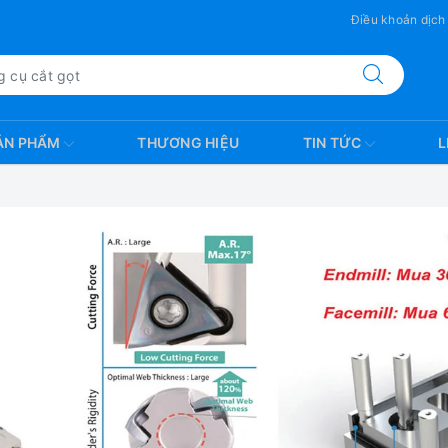
Điều khoản dịch
ẢN PHẨM
THƯƠNG HIỆU
TIN TỨC
L