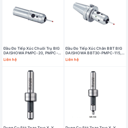
Đầu Đo Tiếp Xúc Chuôi Trụ BIG
Đầu Đo Tiếp Xúc Chân BBT BIG
DAISHOWA PMPC-20, PMPC-
DAISHOWA BBT30-PMPC-115,
32 (POINT MASTER PRO—PMPC
BBT40-PMPC-120 (POINT
Liên hệ
Liên hệ
SERIES)
MASTER - PMPC SERIES)
Dụng Cụ Sét Zezo Trục X, Y
Dụng Cụ Sét Zezo Trục X, Y