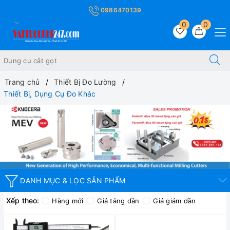
0986470139
0
0
Trang chủ
Thiết Bị Đo Lường
Thiết Bị, Dụng Cụ Đo Khác
DANH MỤC & LỌC SẢN PHẨM
Xếp theo:
Hàng mới
Giá tăng dần
Giá giảm dần