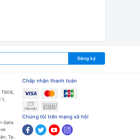
Đăng ký
Chấp nhận thanh toán
a T608,
 1,
Chúng tôi trên mạng xã hội
en Gate
inh
ận, Tp.