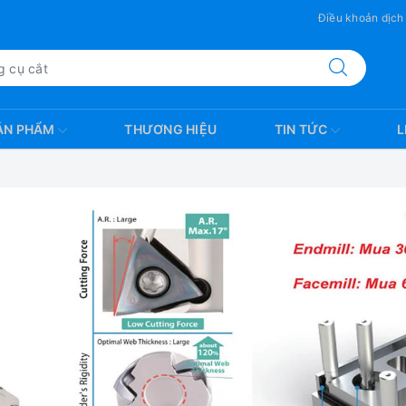
Điều khoản dịch
ẢN PHẨM
THƯƠNG HIỆU
TIN TỨC
L