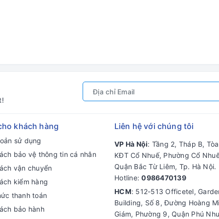
t!
cho khách hàng
Liên hệ với chúng tôi
hoản sử dụng
VP Hà Nội
: Tầng 2, Tháp B, Tò
ách bảo vệ thông tin cá nhân
KĐT Cổ Nhuế, Phường Cổ Nhuế
Quận Bắc Từ Liêm, Tp. Hà Nội.
sách vận chuyển
Hotline:
0986470139
sách kiểm hàng
HCM
: 512-513 Officetel, Gard
hức thanh toán
Building, Số 8, Đường Hoàng M
sách bảo hành
Giám, Phường 9, Quận Phú Nhu