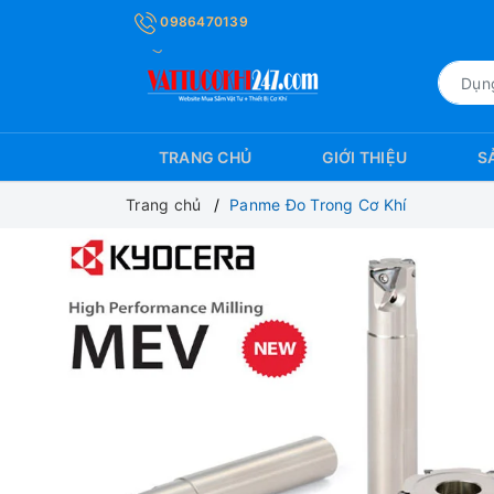
0986470139
TRANG CHỦ
GIỚI THIỆU
S
Trang chủ
Panme Đo Trong Cơ Khí