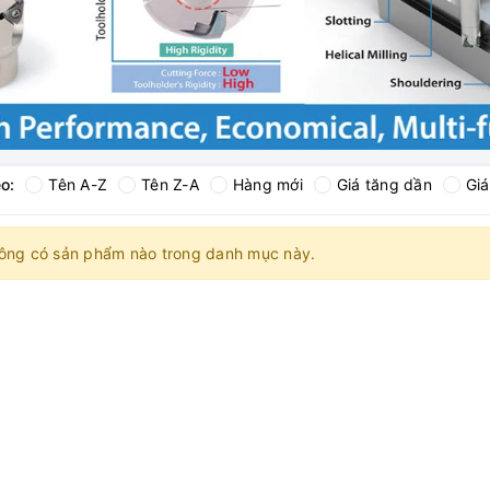
o:
Tên A-Z
Tên Z-A
Hàng mới
Giá tăng dần
Gi
ông có sản phẩm nào trong danh mục này.