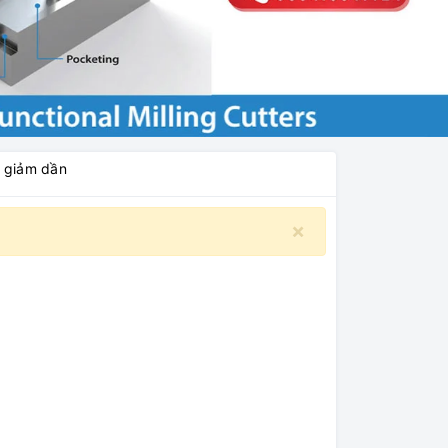
á giảm dần
×