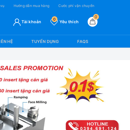
 vụ
Hướng dẫn mua hàng
Cước phí vận chuyển
0
0
Tài khoản
Yêu thích
IÊN HỆ
TUYỂN DỤNG
FAQS