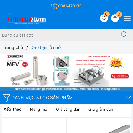
0986470139
0
0
Trang chủ
Dao tiện lỗ nhỏ
DANH MỤC & LỌC SẢN PHẨM
Xếp theo:
Hàng mới
Giá tăng dần
Giá giảm dần