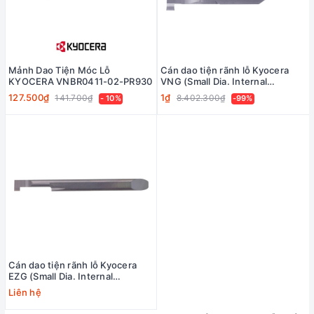
Mảnh Dao Tiện Móc Lỗ
Cán dao tiện rãnh lỗ Kyocera
KYOCERA VNBR0411-02-PR930
VNG (Small Dia. Internal
Grooving System Tip-Bars)
127.500₫
1₫
141.700₫
8.402.300₫
- 10%
-99%
Cán dao tiện rãnh lỗ Kyocera
EZG (Small Dia. Internal
Grooving EZ Bars)
Liên hệ