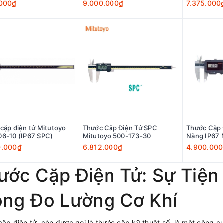
.000₫
9.000.000₫
7.375.000
cặp điện tử Mitutoyo
Thước Cặp Điện Tử SPC
Thước Cặp 
6-10 (IP67 SPC)
Mitutoyo 500-173-30
Năng IP67 
0.000₫
6.812.000₫
4.900.00
ước Cặp Điện Tử: Sự Tiện 
ong Đo Lường Cơ Khí
ặp điện tử, còn được gọi là thước cặp kỹ thuật số, là một công cụ