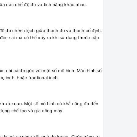
ữa các chế độ đo và tính năng khác nhau.
để đo chênh lệch giữa thanh đo và thanh cố định.
ố đọc sai mà có thể xảy ra khi sử dụng thước cặp
ậm chí cả đo góc với một số mô hình. Màn hình số
 inch, hoặc fractional inch.
hính xác cao. Một số mô hình có khả năng đo đến
dụng chế tạo và gia công máy.
hi lại và so sánh kết quả đo lường. Chức năng tự