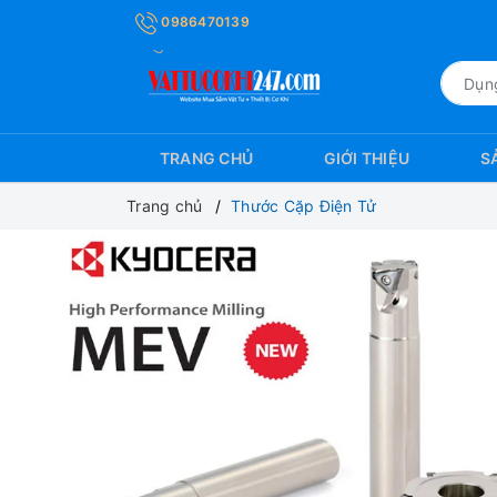
0986470139
TRANG CHỦ
GIỚI THIỆU
S
Trang chủ
Thước Cặp Điện Tử