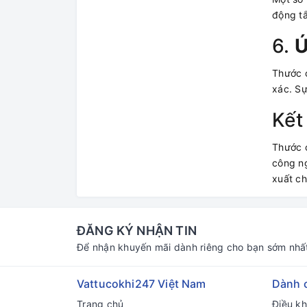
động tắ
6.
Ứ
Thước c
xác. Sự
Kết
Thước c
công ng
xuất ch
ĐĂNG KÝ NHẬN TIN
Để nhận khuyến mãi dành riêng cho bạn sớm nhấ
Vattucokhi247 Việt Nam
Dành 
Trang chủ
Điều k