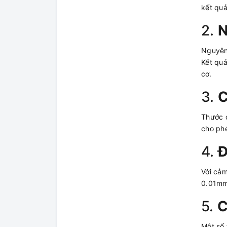
kết quả
2.
N
Nguyên 
Kết quả
cơ.
3.
C
Thước c
cho phé
4.
Đ
Với cảm
0.01mm 
5.
C
Một số 