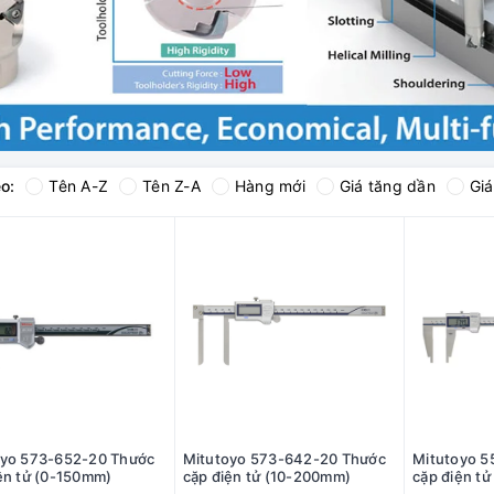
o:
Tên A-Z
Tên Z-A
Hàng mới
Giá tăng dần
Gi
oyo 573-652-20 Thước
Mitutoyo 573-642-20 Thước
Mitutoyo 5
ện tử (0-150mm)
cặp điện tử (10-200mm)
cặp điện t