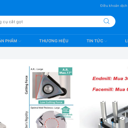
Điều khoản dịch
ẢN PHẨM
THƯƠNG HIỆU
TIN TỨC
L