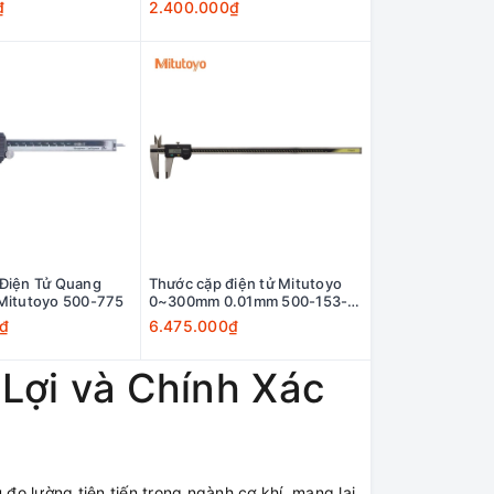
₫
2.400.000₫
Điện Tử Quang
Thước cặp điện tử Mitutoyo
Mitutoyo 500-775
0~300mm 0.01mm 500-153-
30
0₫
6.475.000₫
Lợi và Chính Xác
 đo lường tiên tiến trong ngành cơ khí, mang lại