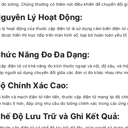
 đo lường. Chúng thường có thêm nút điều khiển để chuyển đổi gi
guyên Lý Hoạt Động:
lý hoạt động của thước cặp điện tử là sử dụng cảm biến điện tử 
 được hiển thị trực tiếp trên màn hình số, loại bỏ hoàn toàn yếu t
hức Năng Đo Đa Dạng:
ặp điện tử có khả năng đo kích thước ngoại và nội, độ sâu, và th
p người sử dụng chuyển đổi giữa các đơn vị đo khác nhau như mm,
ộ Chính Xác Cao:
 biến và mạch điện tử tiên tiến, thước cặp điện tử mang lại độ c
hoặc ít hơn, đáp ứng nhu cầu đo lường chính xác trong các ứng 
hế Độ Lưu Trữ và Ghi Kết Quả:
thước cặp điện tử có chế độ lưu trữ dữ liệu, giúp người sử dụng g