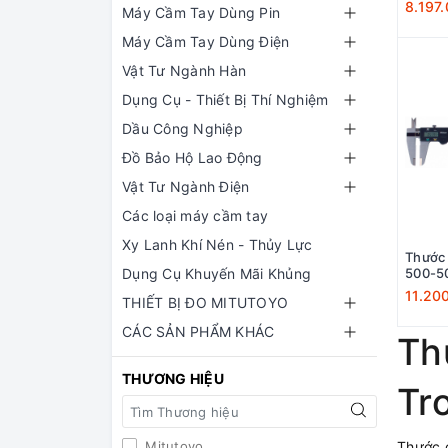
8.197
Máy Cầm Tay Dùng Pin
Máy Cầm Tay Dùng Điện
Vật Tư Ngành Hàn
Dụng Cụ - Thiết Bị Thí Nghiệm
Dầu Công Nghiệp
Đồ Bảo Hộ Lao Động
Vật Tư Ngành Điện
Các loại máy cầm tay
Xy Lanh Khí Nén - Thủy Lực
Thước 
Dụng Cụ Khuyến Mãi Khủng
500-50
11.20
THIẾT BỊ ĐO MITUTOYO
CÁC SẢN PHẨM KHÁC
Th
THƯƠNG HIỆU
Tr
Mitutoyo
Thước c