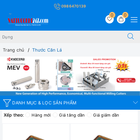
0986470139
0
0
Trang chủ
Thước Căn Lá
DANH MỤC & LỌC SẢN PHẨM
Xếp theo:
Hàng mới
Giá tăng dần
Giá giảm dần