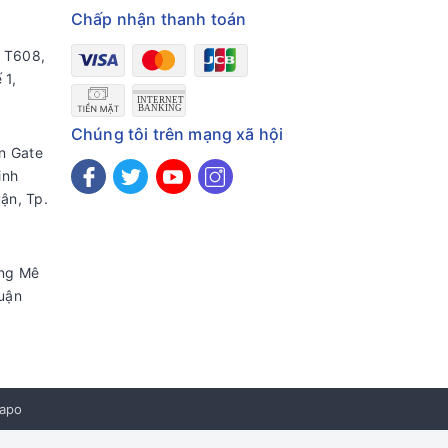
Chấp nhận thanh toán
a T608,
 1,
Chúng tôi trên mạng xã hội
en Gate
inh
ận, Tp.
ờng Mê
uận
apo