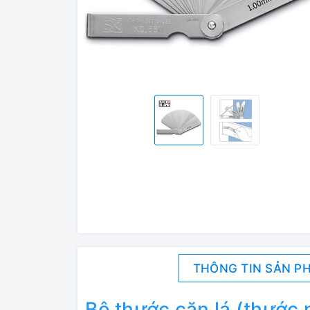
THÔNG TIN SẢN P
Bộ thước căn lá (thước