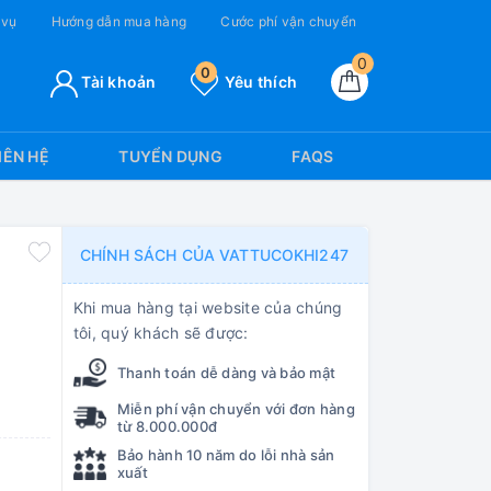
 vụ
Hướng dẫn mua hàng
Cước phí vận chuyển
0
0
Tài khoản
Yêu thích
IÊN HỆ
TUYỂN DỤNG
FAQS
CHÍNH SÁCH CỦA VATTUCOKHI247
Khi mua hàng tại website của chúng
tôi, quý khách sẽ được:
Thanh toán dễ dàng và bảo mật
Miễn phí vận chuyển với đơn hàng
từ 8.000.000đ
Bảo hành 10 năm do lỗi nhà sản
xuất