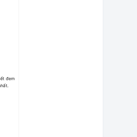
kết đem
nhất.