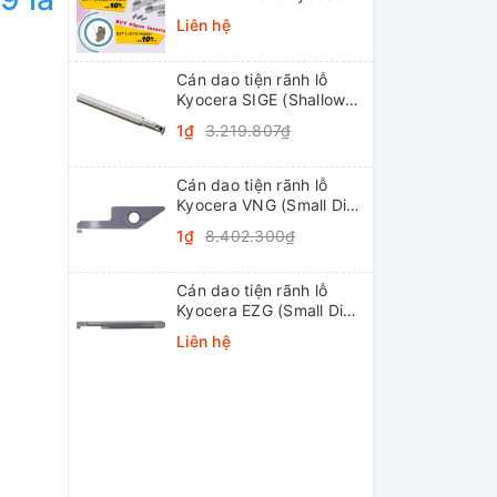
Liên hệ
Cán dao tiện rãnh lỗ
Kyocera SIGE (Shallow
Grooving)
1₫
3.219.807₫
Cán dao tiện rãnh lỗ
Kyocera VNG (Small Dia.
Internal Grooving
1₫
8.402.300₫
System Tip-Bars)
Cán dao tiện rãnh lỗ
Kyocera EZG (Small Dia.
Internal Grooving EZ
Liên hệ
Bars)