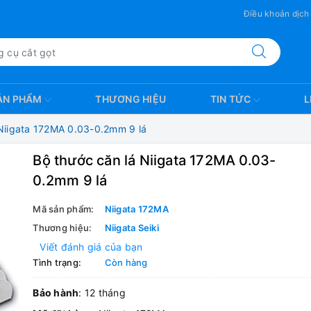
Điều khoản dịch
ẢN PHẨM
THƯƠNG HIỆU
TIN TỨC
L
 Niigata 172MA 0.03-0.2mm 9 lá
Bộ thước căn lá Niigata 172MA 0.03-
0.2mm 9 lá
Mã sản phẩm:
Niigata 172MA
Thương hiệu:
Niigata Seiki
Viết đánh giá của bạn
Tình trạng:
Còn hàng
Bảo hành
: 12 tháng