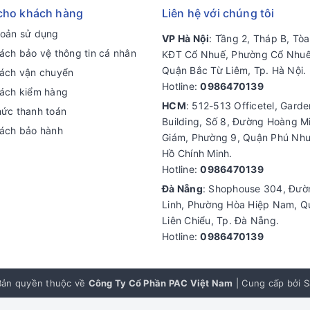
cho khách hàng
Liên hệ với chúng tôi
hoản sử dụng
VP Hà Nội
: Tầng 2, Tháp B, Tò
ách bảo vệ thông tin cá nhân
KĐT Cổ Nhuế, Phường Cổ Nhuế
Quận Bắc Từ Liêm, Tp. Hà Nội.
sách vận chuyển
Hotline:
0986470139
sách kiểm hàng
HCM
: 512-513 Officetel, Gard
hức thanh toán
Building, Số 8, Đường Hoàng M
sách bảo hành
Giám, Phường 9, Quận Phú Nhu
Hồ Chính Minh.
Hotline:
0986470139
Đà Nẵng
: Shophouse 304, Đư
Linh, Phường Hòa Hiệp Nam, Q
Liên Chiểu, Tp. Đà Nẵng.
Hotline:
0986470139
ản quyền thuộc về
Công Ty Cổ Phần PAC Việt Nam
|
Cung cấp bởi
S