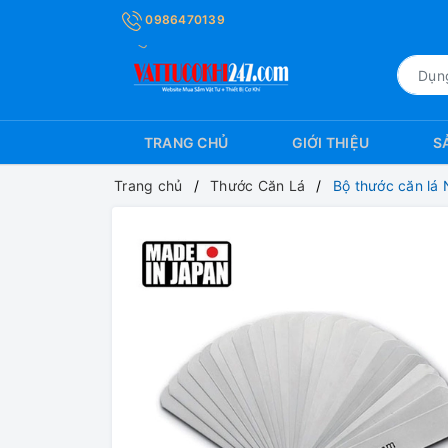
0986470139
TRANG CHỦ
GIỚI THIỆU
S
Trang chủ
Thước Căn Lá
Bộ thước căn lá