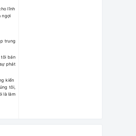
ho lĩnh
 ngợi
ập trung
 tôi bán
 sự phát
 kiến ​​
úng tôi,
i là làm