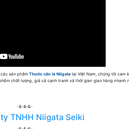
ấp các sản phẩm
Thước căn lá Niigata
tại Việt Nam, chúng tôi cam 
phẩm chất lượng, giá cả cạnh tranh và thời gian giao hàng nhanh 
-&-&-&-
ty TNHH Niigata Seiki
-&-&-&-