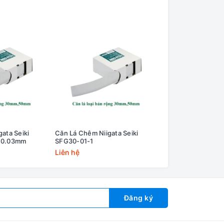
ata Seiki
Căn Lá Chêm Niigata Seiki
Căn Lá Chêm Niigat
 0.03mm
SFG30-01-1
SFG30-005-1 Dày
Liên hệ
Liên hệ
Đăng ký