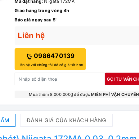
Mã đặt hàng:
Niigata 172MA
Giao hàng trong vòng 4h
Báo giá ngay sau 5'
Liên hệ
0986470139
Liên hệ với chúng tôi để có giá tốt hơn
GỌI TƯ VẤN CH
Mua thêm 8.000.000₫ để được
MIỄN PHÍ VẬN CHUYỂ
HẨM
ĐÁNH GIÁ CỦA KHÁCH HÀNG
 nhét) Niigata 172MA 0.03-0.2mm 