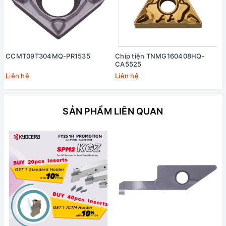
CCMT09T304MQ-PR1535
Chíp tiện TNMG160408HQ-
CA5525
Liên hệ
Liên hệ
SẢN PHẨM LIÊN QUAN