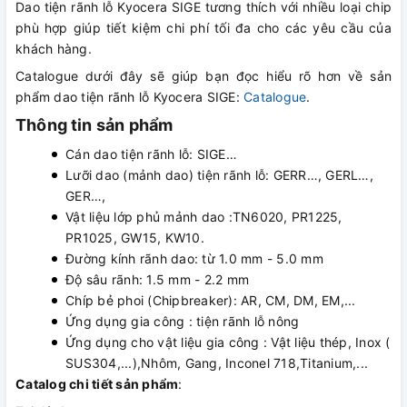
Dao tiện rãnh lỗ Kyocera SIGE tương thích với nhiều loại chip
phù hợp giúp tiết kiệm chi phí tối đa cho các yêu cầu của
khách hàng.
Catalogue dưới đây sẽ giúp bạn đọc hiểu rõ hơn về sản
phẩm dao tiện rãnh lỗ Kyocera SIGE:
Catalogue
.
Thông tin sản phẩm
Cán dao tiện rãnh lỗ: SIGE…
Lưỡi dao (mảnh dao) tiện rãnh lỗ: GERR…, GERL…,
GER…,
Vật liệu lớp phủ mảnh dao :TN6020, PR1225,
PR1025, GW15, KW10.
Đường kính rãnh dao: từ 1.0 mm - 5.0 mm
Độ sâu rãnh: 1.5 mm - 2.2 mm
Chíp bẻ phoi (Chipbreaker): AR, CM, DM, EM,...
Ứng dụng gia công : tiện rãnh lỗ nông
Ứng dụng cho vật liệu gia công : Vật liệu thép, Inox (
SUS304,...),Nhôm, Gang, Inconel 718,Titanium,...
Catalog chi tiết sản phẩm
: