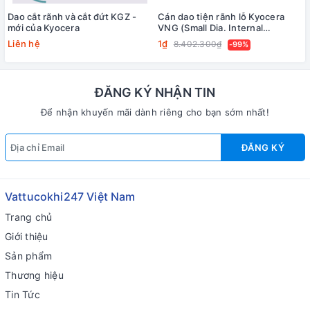
Dao cắt rãnh và cắt đứt KGZ -
Cán dao tiện rãnh lỗ Kyocera
mới của Kyocera
VNG (Small Dia. Internal
Grooving System Tip-Bars)
Liên hệ
1₫
8.402.300₫
-99%
ĐĂNG KÝ NHẬN TIN
Để nhận khuyến mãi dành riêng cho bạn sớm nhất!
ĐĂNG KÝ
Vattucokhi247 Việt Nam
Trang chủ
Giới thiệu
Sản phẩm
Thương hiệu
Tin Tức