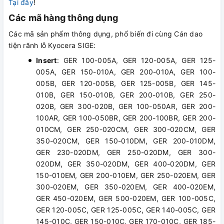
Tại đây
!
Các mã hàng thông dụng
Các mã sản phẩm thông dụng, phổ biến đi cùng Cán dao
tiện rãnh lỗ Kyocera SIGE:
Insert
: GER 100-005A, GER 120-005A, GER 125-
005A, GER 150-010A, GER 200-010A, GER 100-
005B, GER 120-005B, GER 125-005B, GER 145-
010B, GER 150-010B, GER 200-010B, GER 250-
020B, GER 300-020B, GER 100-050AR, GER 200-
100AR, GER 100-050BR, GER 200-100BR, GER 200-
010CM, GER 250-020CM, GER 300-020CM, GER
350-020CM, GER 150-010DM, GER 200-010DM,
GER 230-020DM, GER 250-020DM, GER 300-
020DM, GER 350-020DM, GER 400-020DM, GER
150-010EM, GER 200-010EM, GER 250-020EM, GER
300-020EM, GER 350-020EM, GER 400-020EM,
GER 450-020EM, GER 500-020EM, GER 100-005C,
GER 120-005C, GER 125-005C, GER 140-005C, GER
145-010C, GER 150-010C, GER 170-010C, GER 185-