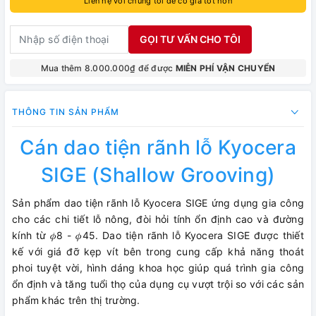
Liên hệ với chúng tôi để có giá tốt hơn
GỌI TƯ VẤN CHO TÔI
Mua thêm 8.000.000₫ để được
MIỄN PHÍ VẬN CHUYỂN
THÔNG TIN SẢN PHẨM
Cán dao tiện rãnh lỗ Kyocera
SIGE (Shallow Grooving)
Sản phẩm dao tiện rãnh lỗ Kyocera SIGE ứng dụng gia công
cho các chi tiết lỗ nông, đòi hỏi tính ổn định cao và đường
kính từ 𝜙8 - 𝜙45. Dao tiện rãnh lỗ Kyocera SIGE được thiết
kế với giá đỡ kẹp vít bên trong cung cấp khả năng thoát
phoi tuyệt vời, hình dáng khoa học giúp quá trình gia công
ổn định và tăng tuổi thọ của dụng cụ vượt trội so với các sản
phẩm khác trên thị trường.