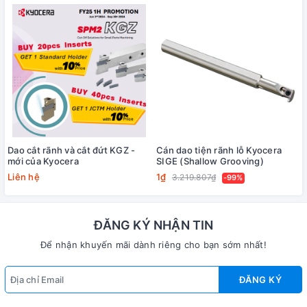
Dao cắt rãnh và cắt đứt KGZ -
Cán dao tiện rãnh lỗ Kyocera
mới của Kyocera
SIGE (Shallow Grooving)
Liên hệ
1₫
3.219.807₫
-99%
ĐĂNG KÝ NHẬN TIN
Để nhận khuyến mãi dành riêng cho bạn sớm nhất!
ĐĂNG KÝ