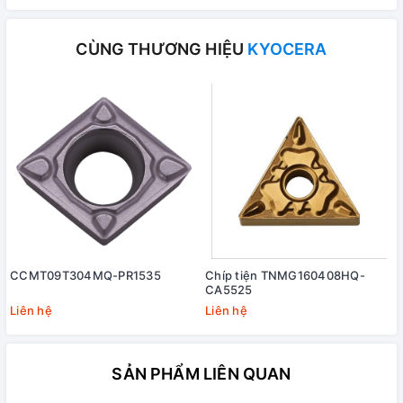
CÙNG THƯƠNG HIỆU
KYOCERA
CCMT09T304MQ-PR1535
Chíp tiện TNMG160408HQ-
CA5525
Liên hệ
Liên hệ
SẢN PHẨM LIÊN QUAN