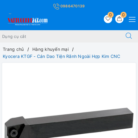
0986470139
0
0
Trang chủ
Hàng khuyến mại
Kyocera KTGF - Cán Dao Tiện Rãnh Ngoài Hợp Kim CNC