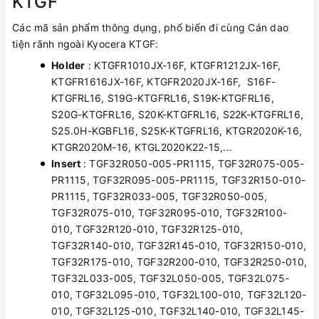
KTGF
Các mã sản phẩm thông dụng, phổ biến đi cùng Cán dao
tiện rãnh ngoài Kyocera KTGF:
Holder
: KTGFR1010JX-16F, KTGFR1212JX-16F,
KTGFR1616JX-16F, KTGFR2020JX-16F, S16F-
KTGFRL16, S19G-KTGFRL16, S19K-KTGFRL16,
S20G-KTGFRL16, S20K-KTGFRL16, S22K-KTGFRL16,
S25.0H-KGBFL16, S25K-KTGFRL16, KTGR2020K-16,
KTGR2020M-16, KTGL2020K22-15,...
Insert
: TGF32R050-005-PR1115, TGF32R075-005-
PR1115, TGF32R095-005-PR1115, TGF32R150-010-
PR1115, TGF32R033-005, TGF32R050-005,
TGF32R075-010, TGF32R095-010, TGF32R100-
010, TGF32R120-010, TGF32R125-010,
TGF32R140-010, TGF32R145-010, TGF32R150-010,
TGF32R175-010, TGF32R200-010, TGF32R250-010,
TGF32L033-005, TGF32L050-005, TGF32L075-
010, TGF32L095-010, TGF32L100-010, TGF32L120-
010, TGF32L125-010, TGF32L140-010, TGF32L145-