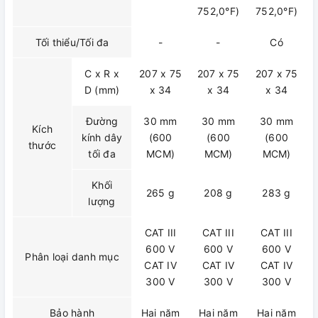
752,0°F)
752,0°F)
Tối thiểu/Tối đa
-
-
Có
C x R x
207 x 75
207 x 75
207 x 75
D (mm)
x 34
x 34
x 34
Đường
30 mm
30 mm
30 mm
Kích
kính dây
(600
(600
(600
thước
tối đa
MCM)
MCM)
MCM)
Khối
265 g
208 g
283 g
lượng
CAT III
CAT III
CAT III
600 V
600 V
600 V
Phân loại danh mục
CAT IV
CAT IV
CAT IV
300 V
300 V
300 V
Bảo hành
Hai năm
Hai năm
Hai năm