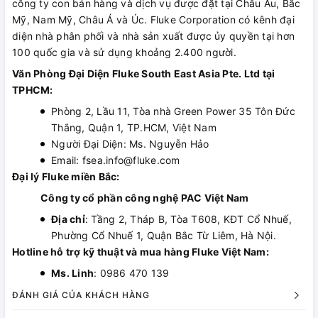
công ty con bán hàng và dịch vụ được đặt tại Châu Âu, Bắc
Mỹ, Nam Mỹ, Châu Á và Úc. Fluke Corporation có kênh đại
diện nhà phân phối và nhà sản xuất được ủy quyền tại hơn
100 quốc gia và sử dụng khoảng 2.400 người.
Văn Phòng Đại Diện Fluke South East Asia Pte. Ltd tại
TPHCM:
Phòng 2, Lầu 11, Tòa nhà Green Power 35 Tôn Đức
Thắng, Quận 1, TP.HCM, Việt Nam
Người Đại Diện: Ms. Nguyễn Hảo
Email: fsea.info@fluke.com
Đại lý Fluke miền Bắc:
Công ty cổ phần công nghệ PAC Việt Nam
Địa chỉ
: Tầng 2, Tháp B, Tòa T608, KĐT Cổ Nhuế,
Phường Cổ Nhuế 1, Quận Bắc Từ Liêm, Hà Nội.
Hotline hỗ trợ kỹ thuật và mua hàng Fluke Việt Nam:
Ms. Linh
: 0986 470 139
ĐÁNH GIÁ CỦA KHÁCH HÀNG