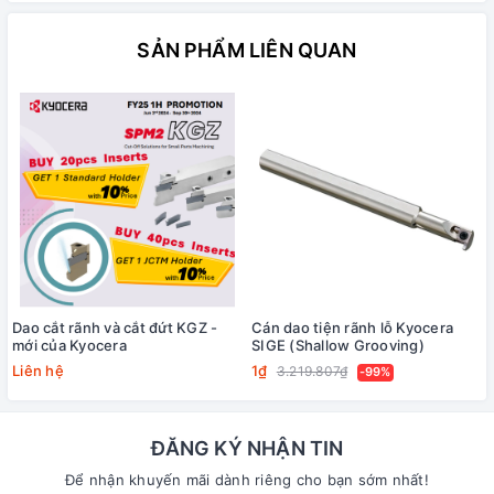
SẢN PHẨM LIÊN QUAN
Dao cắt rãnh và cắt đứt KGZ -
Cán dao tiện rãnh lỗ Kyocera
mới của Kyocera
SIGE (Shallow Grooving)
Liên hệ
1₫
3.219.807₫
-99%
ĐĂNG KÝ NHẬN TIN
Để nhận khuyến mãi dành riêng cho bạn sớm nhất!