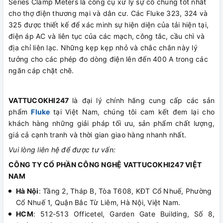
Series Clamp Meters là công cụ xử lý sự cố chung tốt nhất
cho thợ điện thương mại và dân cư. Các Fluke 323, 324 và
325 được thiết kế để xác minh sự hiện diện của tải hiện tại,
điện áp AC và liên tục của các mạch, công tắc, cầu chì và
địa chỉ liên lạc. Những kẹp kẹp nhỏ và chắc chắn này lý
tưởng cho các phép đo dòng điện lên đến 400 A trong các
ngăn cáp chặt chẽ.
VATTUCOKHI247
là đại lý chính hãng cung cấp các sản
phẩm
Fluke
tại Việt Nam, chúng tôi cam kết đem lại cho
khách hàng những giải pháp tối ưu, sản phẩm chất lượng,
giá cả cạnh tranh và thời gian giao hàng nhanh nhất.
Vui lòng liên hệ để được tư vấn:
CÔNG TY CỔ PHẦN CÔNG NGHỆ VATTUCOKHI247 VIỆT
NAM
Hà Nội
: Tầng 2, Tháp B, Tòa T608, KĐT Cổ Nhuế, Phường
Cổ Nhuế 1, Quận Bắc Từ Liêm, Hà Nội, Việt Nam.
HCM
: 512-513 Officetel, Garden Gate Building, Số 8,