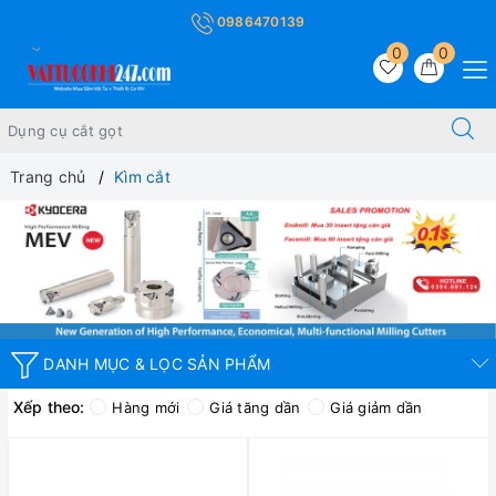
0986470139
0
0
Trang chủ
Kìm cắt
DANH MỤC & LỌC SẢN PHẨM
Xếp theo:
Hàng mới
Giá tăng dần
Giá giảm dần