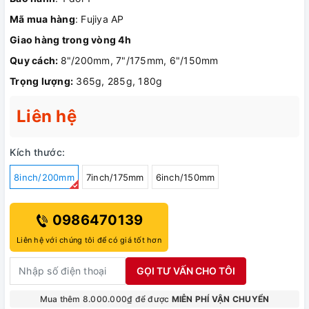
Mã mua hàng
: Fujiya AP
Giao hàng trong vòng 4h
Quy cách:
8"/200mm, 7"/175mm, 6"/150mm
Trọng lượng:
365g, 285g, 180g
Liên hệ
Kích thước:
8inch/200mm
7inch/175mm
6inch/150mm
0986470139
Liên hệ với chúng tôi để có giá tốt hơn
GỌI TƯ VẤN CHO TÔI
Mua thêm 8.000.000₫ để được
MIỄN PHÍ VẬN CHUYỂN