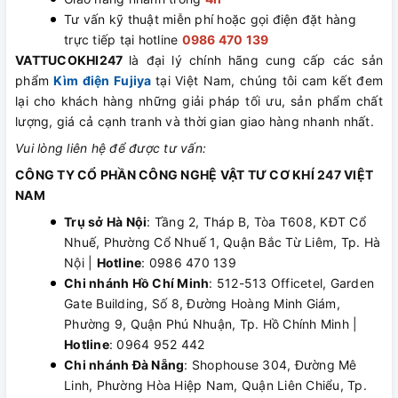
Tư vấn kỹ thuật miễn phí hoặc gọi điện đặt hàng
trực tiếp tại hotline
0986 470 139
VATTUCOKHI247
là đại lý chính hãng cung cấp các sản
phẩm
Kìm điện Fujiya
tại Việt Nam, chúng tôi cam kết đem
lại cho khách hàng những giải pháp tối ưu, sản phẩm chất
lượng, giá cả cạnh tranh và thời gian giao hàng nhanh nhất.
Vui lòng liên hệ để được tư vấn:
CÔNG TY CỔ PHẦN CÔNG NGHỆ VẬT TƯ CƠ KHÍ 247 VIỆT
NAM
Trụ sở Hà Nội
: Tầng 2, Tháp B, Tòa T608, KĐT Cổ
Nhuế, Phường Cổ Nhuế 1, Quận Bắc Từ Liêm, Tp. Hà
Nội |
Hotline
: 0986 470 139
Chi nhánh Hồ Chí Minh
: 512-513 Officetel, Garden
Gate Building, Số 8, Đường Hoàng Minh Giám,
Phường 9, Quận Phú Nhuận, Tp. Hồ Chính Minh |
Hotline
: 0964 952 442
Chi nhánh Đà Nẵng
: Shophouse 304, Đường Mê
Linh, Phường Hòa Hiệp Nam, Quận Liên Chiểu, Tp.