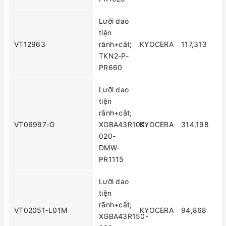
Lưỡi dao
tiện
VT12963
rãnh+cắt;
KYOCERA
117,313
TKN2-P-
PR660
Lưỡi dao
tiện
rãnh+cắt;
VT06997-G
XGBA43R100-
KYOCERA
314,198
020-
DMW-
PR1115
Lưỡi dao
tiện
rãnh+cắt;
VT02051-L01M
KYOCERA
94,868
XGBA43R150-