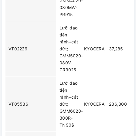
GMM4020-
080MW-
PR915
Lưỡi dao
tiện
rãnh+cắt
VT02226
đứt;
KYOCERA
37,285
GMM5020-
080V-
CR9025
Lưỡi dao
tiện
rãnh+cắt
VT05536
đứt;
KYOCERA
236,300
GMM6020-
300R-
TN90$