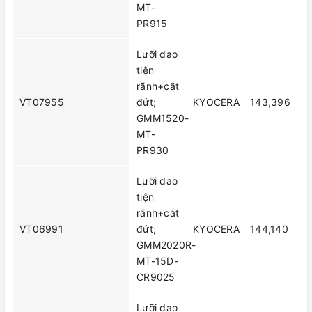
MT-
PR915
Lưỡi dao
tiện
rãnh+cắt
VT07955
đứt;
KYOCERA
143,396
GMM1520-
MT-
PR930
Lưỡi dao
tiện
rãnh+cắt
VT06991
đứt;
KYOCERA
144,140
GMM2020R-
MT-15D-
CR9025
Lưỡi dao