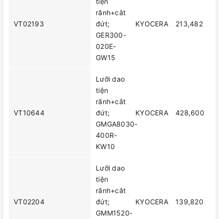
tiện
rãnh+cắt
VT02193
đứt;
KYOCERA
213,482
GER300-
020E-
GW15
Lưỡi dao
tiện
rãnh+cắt
VT10644
đứt;
KYOCERA
428,600
GMGA8030-
400R-
KW10
Lưỡi dao
tiện
rãnh+cắt
VT02204
đứt;
KYOCERA
139,820
GMM1520-