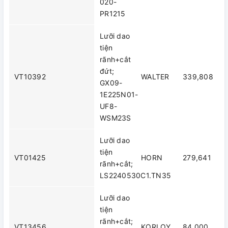
020-
PR1215
Lưỡi dao
tiện
rãnh+cắt
đứt;
VT10392
WALTER
339,808
GX09-
1E225N01-
UF8-
WSM23S
Lưỡi dao
tiện
VT01425
HORN
279,641
rãnh+cắt;
LS2240530C1.TN35
Lưỡi dao
tiện
rãnh+cắt;
VT13456
KORLOY
84,000