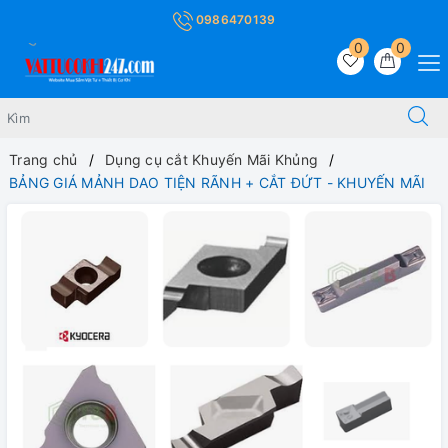
0986470139
0
0
Trang chủ
Dụng cụ cắt Khuyến Mãi Khủng
BẢNG GIÁ MẢNH DAO TIỆN RÃNH + CẮT ĐỨT - KHUYẾN MÃI