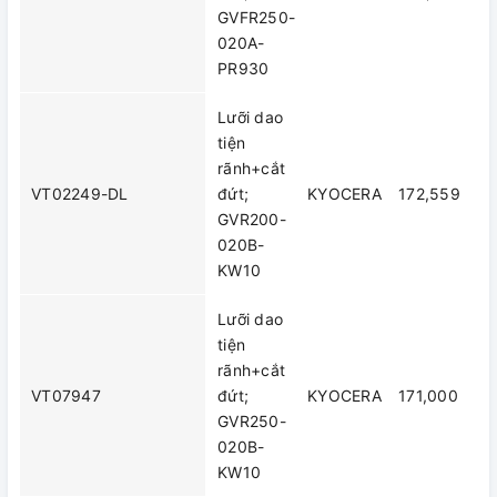
GVFR250-
020A-
PR930
Lưỡi dao
tiện
rãnh+cắt
VT02249-DL
đứt;
KYOCERA
172,559
GVR200-
020B-
KW10
Lưỡi dao
tiện
rãnh+cắt
VT07947
đứt;
KYOCERA
171,000
GVR250-
020B-
KW10