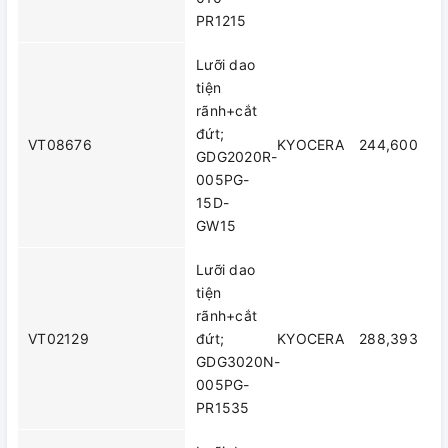
PR1215
Lưỡi dao
tiện
rãnh+cắt
đứt;
VT08676
KYOCERA
244,600
GDG2020R-
005PG-
15D-
GW15
Lưỡi dao
tiện
rãnh+cắt
VT02129
đứt;
KYOCERA
288,393
GDG3020N-
005PG-
PR1535