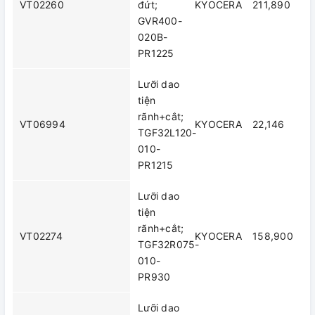
VT02260
đứt;
KYOCERA
211,890
GVR400-
020B-
PR1225
Lưỡi dao
tiện
rãnh+cắt;
VT06994
KYOCERA
22,146
TGF32L120-
010-
PR1215
Lưỡi dao
tiện
rãnh+cắt;
VT02274
KYOCERA
158,900
TGF32R075-
010-
PR930
Lưỡi dao