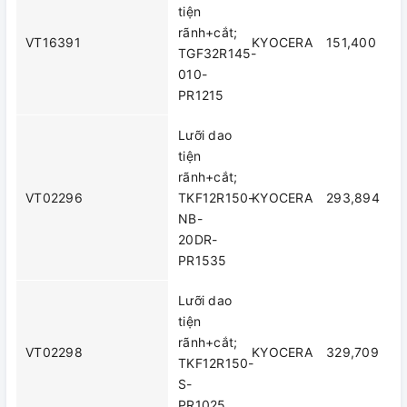
tiện
rãnh+cắt;
VT16391
KYOCERA
151,400
TGF32R145-
010-
PR1215
Lưỡi dao
tiện
rãnh+cắt;
VT02296
TKF12R150-
KYOCERA
293,894
NB-
20DR-
PR1535
Lưỡi dao
tiện
rãnh+cắt;
VT02298
KYOCERA
329,709
TKF12R150-
S-
PR1025