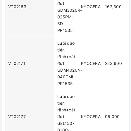
đứt;
VT02163
KYOCERA
162,300
GDM3020R-
025PM-
6D-
PR1535
Lưỡi dao
tiện
rãnh+cắt
VT02171
đứt;
KYOCERA
223,600
GDM4020N-
040GMI-
PR1535
Lưỡi dao
tiện
rãnh+cắt
VT02177
đứt;
KYOCERA
95,000
GEL150-
010C-