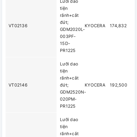
Lưỡi dao
tiện
rãnh+cắt
đứt;
VT02136
KYOCERA
174,832
GDM2020L-
003PF-
15D-
PR1225
Lưỡi dao
tiện
rãnh+cắt
VT02146
đứt;
KYOCERA
192,500
GDM2520N-
020PM-
PR1225
Lưỡi dao
tiện
rãnh+cắt