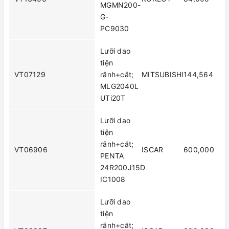
MGMN200-
G-
PC9030
Lưỡi dao
tiện
VT07129
rãnh+cắt;
MITSUBISHI
144,564
MLG2040L
UTi20T
Lưỡi dao
tiện
rãnh+cắt;
VT06906
ISCAR
600,000
PENTA
24R200J15D
IC1008
Lưỡi dao
tiện
rãnh+cắt;