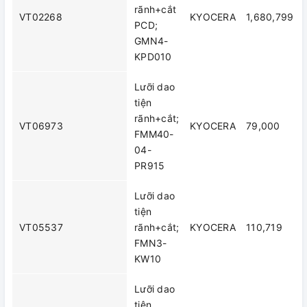
rãnh+cắt
VT02268
KYOCERA
1,680,799
PCD;
GMN4-
KPD010
Lưỡi dao
tiện
rãnh+cắt;
VT06973
KYOCERA
79,000
FMM40-
04-
PR915
Lưỡi dao
tiện
VT05537
rãnh+cắt;
KYOCERA
110,719
FMN3-
KW10
Lưỡi dao
tiện