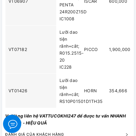
VT06907
ISCAR
600,000
PENTA
24R200Z15D
IC1008
Lưỡi dao
tiện
rãnh+cắt;
VT07182
PICCO
1,900,000
R015.2515-
20
IC228
Lưỡi dao
tiện
VT01426
HORN
354,666
rãnh+cắt;
RS10P01501D1TH35
Vui lòng liên hệ VATTUCOKHI247 để được tư vấn NHANH
CHÓNG - HIỆU QUẢ
ĐÁNH GIÁ CỦA KHÁCH HÀNG