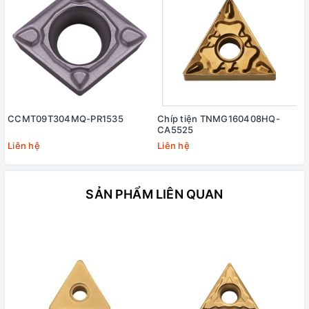
CCMT09T304MQ-PR1535
Chíp tiện TNMG160408HQ-
CA5525
Liên hệ
Liên hệ
SẢN PHẨM LIÊN QUAN