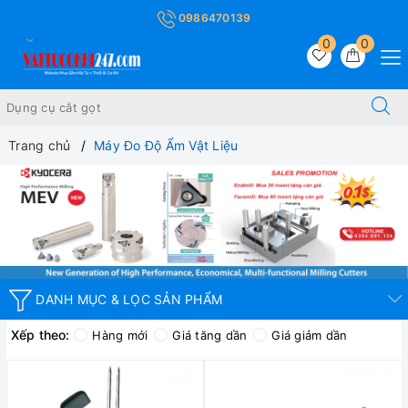
0986470139
0
0
Trang chủ
Máy Đo Độ Ẩm Vật Liệu
DANH MỤC & LỌC SẢN PHẨM
Xếp theo:
Hàng mới
Giá tăng dần
Giá giảm dần