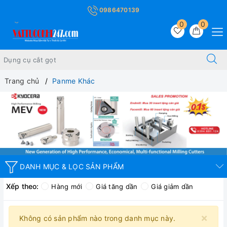
0986470139
0
0
Trang chủ
Panme Khác
DANH MỤC & LỌC SẢN PHẨM
Xếp theo:
Hàng mới
Giá tăng dần
Giá giảm dần
×
Không có sản phẩm nào trong danh mục này.