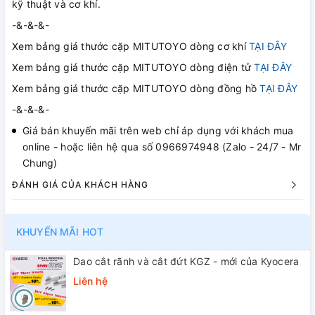
kỹ thuật và cơ khí.
-&-&-&-
Xem bảng giá thước cặp MITUTOYO dòng cơ khí
TẠI ĐÂY
Xem bảng giá thước cặp MITUTOYO dòng điện tử
TẠI ĐÂY
Xem bảng giá thước cặp MITUTOYO dòng đồng hồ
TẠI ĐÂY
-&-&-&-
Giá bán khuyến mãi trên web chỉ áp dụng với khách mua
online - hoặc liên hệ qua số 0966974948 (Zalo - 24/7 - Mr
Chung)
ĐÁNH GIÁ CỦA KHÁCH HÀNG
KHUYẾN MÃI HOT
Dao cắt rãnh và cắt đứt KGZ - mới của Kyocera
Liên hệ