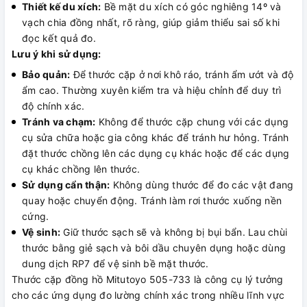
Thiết kế du xích:
Bề mặt du xích có góc nghiêng 14º và
vạch chia đồng nhất, rõ ràng, giúp giảm thiểu sai số khi
đọc kết quả đo.
Lưu ý khi sử dụng:
Bảo quản:
Để thước cặp ở nơi khô ráo, tránh ẩm ướt và độ
ẩm cao. Thường xuyên kiểm tra và hiệu chỉnh để duy trì
độ chính xác.
Tránh va chạm:
Không để thước cặp chung với các dụng
cụ sửa chữa hoặc gia công khác để tránh hư hỏng. Tránh
đặt thước chồng lên các dụng cụ khác hoặc để các dụng
cụ khác chồng lên thước.
Sử dụng cẩn thận:
Không dùng thước để đo các vật đang
quay hoặc chuyển động. Tránh làm rơi thước xuống nền
cứng.
Vệ sinh:
Giữ thước sạch sẽ và không bị bụi bẩn. Lau chùi
thước bằng giẻ sạch và bôi dầu chuyên dụng hoặc dùng
dung dịch RP7 để vệ sinh bề mặt thước.
Thước cặp đồng hồ Mitutoyo 505-733 là công cụ lý tưởng
cho các ứng dụng đo lường chính xác trong nhiều lĩnh vực