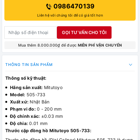
0986470139
Liên hệ với chúng tôi để có giá tốt hơn
GỌI TƯ VẤN CHO TÔI
Mua thêm 8.000.000₫ để được
MIỄN PHÍ VẬN CHUYỂN
THÔNG TIN SẢN PHẨM
Thông số kỹ thuật:
Hãng sản xuất:
Mitutoyo
Model:
505-733
Xuất xứ:
Nhật Bản
Phạm vi đo:
0 - 200 mm
Độ chính xác:
±0.03 mm
Độ chia:
0.01 mm
Thước cặp đồng hồ Mitutoyo 505-733:
Thước cặp đồng hồ (Dial Caliper) Mitutoyo 505-733 là dụng