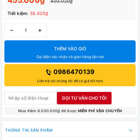
455.000₫
493.920₫
Tiết kiệm:
38.920₫
–
+
THÊM VÀO GIỎ
Gọi điện xác nhận và giao hàng tận nơi
0986470139
Liên hệ với chúng tôi để có giá tốt hơn
GỌI TƯ VẤN CHO TÔI
Mua thêm 8.000.000₫ để được
MIỄN PHÍ VẬN CHUYỂN
THÔNG TIN SẢN PHẨM