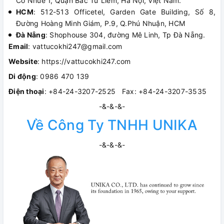
Cổ Nhuế 1, Quận Bắc Từ Liêm, Hà Nội, Việt Nam.
HCM
: 512-513 Officetel, Garden Gate Building, Số 8,
Đường Hoàng Minh Giám, P.9, Q.Phú Nhuận, HCM
Đà Nẵng
: Shophouse 304, đường Mê Linh, Tp Đà Nẵng.
Email
: vattucokhi247@gmail.com
Website
: https://vattucokhi247.com
Di động
: 0986 470 139
Điện thoại
: +84-24-3207-2525 Fax: +84-24-3207-3535
-&-&-&-
Về Công Ty TNHH UNIKA
-&-&-&-