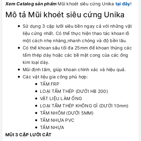
Xem Catalog sản phẩm
Mũi khoét siêu cứng Unika
tại đây
!
Mô tả Mũi khoét siêu cứng Unika
Sử dụng 3 cặp lưỡi siêu bền ngay cả với những vật
liệu cứng nhất. Có thể thực hiện thao tác khoan lỗ
một cách nhẹ nhàng,nhanh chóng và độ bền lâu.
Có thể khoan sâu tối đa 25mm để khoan thủng các
tấm thép dày hoặc các bề mặt cong của các ống
kim loại dày.
Mũi định tâm, giúp khoan chính xác và hiệu quả.
Các vật liệu gia công phù hợp:
TẤM FRP
LOẠI TẤM THÉP (DƯỚI HB 200)
VẬT LIỆU LÀM ỐNG
LOẠI TẤM THÉP KHÔNG GỈ (DƯỚI 10mm)
TẤM NHÔM (DƯỚI 5MM)
TẤM NHỰA PVC
TẤM NHỰA
MŨI 3 CẶP LƯỠI CẮT