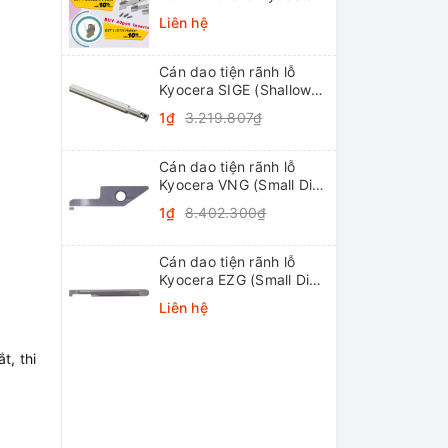
Liên hệ
Cán dao tiện rãnh lỗ
Kyocera SIGE (Shallow
Grooving)
1₫
3.219.807₫
Cán dao tiện rãnh lỗ
Kyocera VNG (Small Dia.
Internal Grooving
1₫
8.402.300₫
System Tip-Bars)
Cán dao tiện rãnh lỗ
Kyocera EZG (Small Dia.
Internal Grooving EZ
Liên hệ
Bars)
t, thi