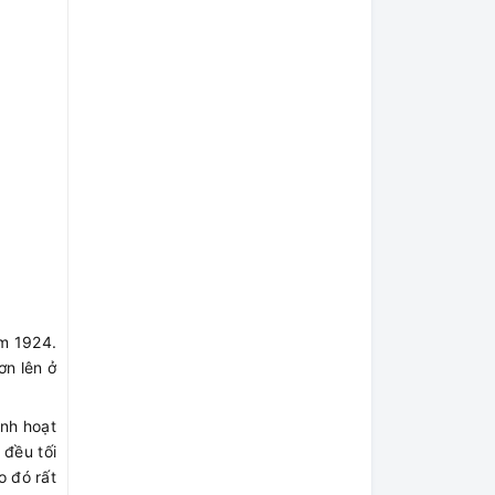
ăm 1924.
ơn lên ở
inh hoạt
 đều tối
o đó rất