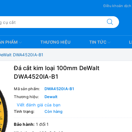
Điều khoản dịch
ẢN PHẨM
THƯƠNG HIỆU
TIN TỨC
L
 DeWalt DWA4520IA-B1
Đá cắt kim loại 100mm DeWalt
DWA4520IA-B1
Mã sản phẩm:
DWA4520IA-B1
Thương hiệu:
Dewalt
Viết đánh giá của bạn
Tình trạng:
Còn hàng
Bảo hành:
1 đổi 1