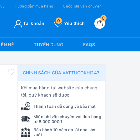
 vụ
Hướng dẫn mua hàng
Cước phí vận chuyển
0
0
Tài khoản
Yêu thích
IÊN HỆ
TUYỂN DỤNG
FAQS
CHÍNH SÁCH CỦA VATTUCOKHI247
Khi mua hàng tại website của chúng
tôi, quý khách sẽ được:
Thanh toán dễ dàng và bảo mật
Miễn phí vận chuyển với đơn hàng
từ 8.000.000đ
Bảo hành 10 năm do lỗi nhà sản
xuất