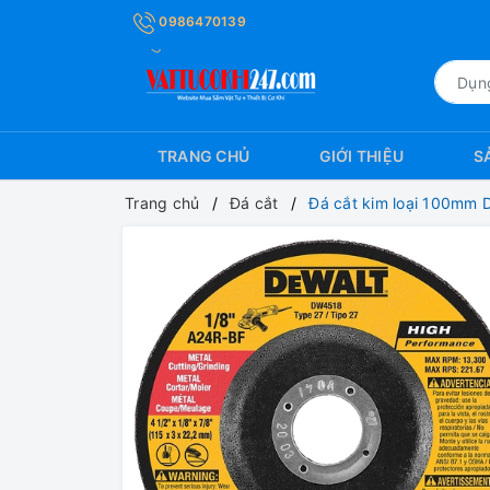
0986470139
TRANG CHỦ
GIỚI THIỆU
S
Trang chủ
Đá cắt
Đá cắt kim loại 100mm