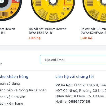
0mm Dewalt
Đá cắt sắt 180mm Dewalt
Đá cắt sắt 180m
-B1
DWA4524FA-B1
DWA4524FAIA-
Liên hệ
Liên hệ
t!
cho khách hàng
Liên hệ với chúng tôi
hoản sử dụng
VP Hà Nội
: Tầng 2, Tháp B, Tò
ách bảo vệ thông tin cá nhân
KĐT Cổ Nhuế, Phường Cổ Nhuế
Quận Bắc Từ Liêm, Tp. Hà Nội.
sách vận chuyển
Hotline:
0986470139
sách kiểm hàng