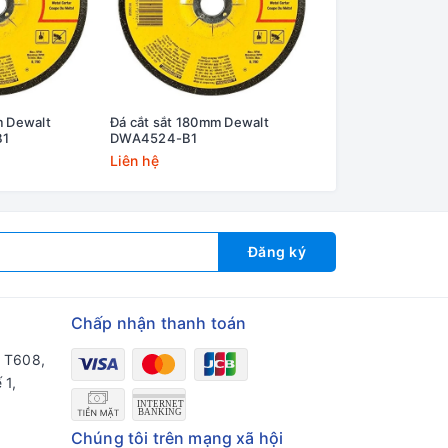
m Dewalt
Đá cắt sắt 180mm Dewalt
Đá cắt kim loại 12
B1
DWA4524-B1
DWA4522FA-B1
Liên hệ
Liên hệ
Đăng ký
Chấp nhận thanh toán
a T608,
 1,
Chúng tôi trên mạng xã hội