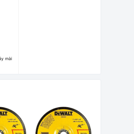
áy mài