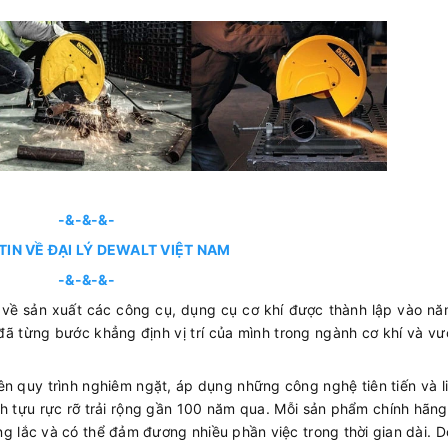
-&-&-&-
TIN VỀ ĐẠI LÝ DEWALT VIỆT NAM
-&-&-&-
 về sản xuất các công cụ, dụng cụ cơ khí được thành lập vào n
ã từng bước khẳng định vị trí của mình trong ngành cơ khí và vư
n quy trình nghiêm ngặt, áp dụng những công nghệ tiên tiến và l
h tựu rực rỡ trải rộng gần 100 năm qua. Mỗi sản phẩm chính hãng
g lắc và có thể đảm đương nhiều phần việc trong thời gian dài. D