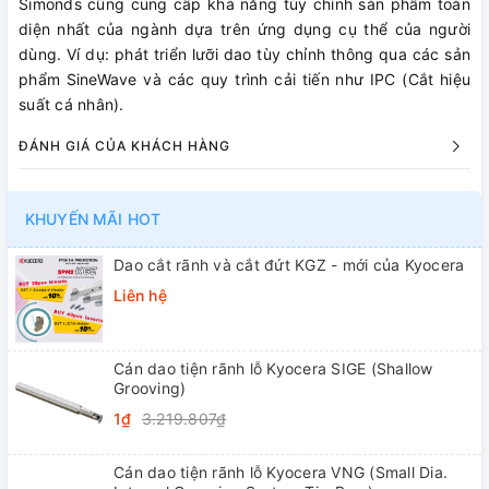
Simonds cũng cung cấp khả năng tùy chỉnh sản phẩm toàn
diện nhất của ngành dựa trên ứng dụng cụ thể của người
dùng. Ví dụ: phát triển lưỡi dao tùy chỉnh thông qua các sản
phẩm SineWave và các quy trình cải tiến như IPC (Cắt hiệu
suất cá nhân).
ĐÁNH GIÁ CỦA KHÁCH HÀNG
KHUYẾN MÃI HOT
Dao cắt rãnh và cắt đứt KGZ - mới của Kyocera
Liên hệ
Cán dao tiện rãnh lỗ Kyocera SIGE (Shallow
Grooving)
1₫
3.219.807₫
Cán dao tiện rãnh lỗ Kyocera VNG (Small Dia.