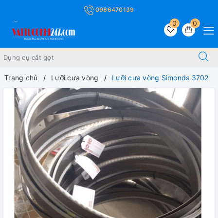
0986470139
0
0
Trang chủ
Lưỡi cưa vòng
Lưỡi cưa vòng Simonds 3702