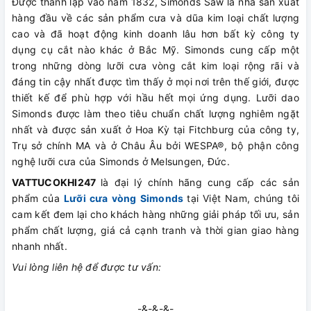
Được thành lập vào năm 1832, Simonds Saw là nhà sản xuất
hàng đầu về các sản phẩm cưa và dũa kim loại chất lượng
cao và đã hoạt động kinh doanh lâu hơn bất kỳ công ty
dụng cụ cắt nào khác ở Bắc Mỹ. Simonds cung cấp một
trong những dòng lưỡi cưa vòng cắt kim loại rộng rãi và
đáng tin cậy nhất được tìm thấy ở mọi nơi trên thế giới, được
thiết kế để phù hợp với hầu hết mọi ứng dụng. Lưỡi dao
Simonds được làm theo tiêu chuẩn chất lượng nghiêm ngặt
nhất và được sản xuất ở Hoa Kỳ tại Fitchburg của công ty,
Trụ sở chính MA và ở Châu Âu bởi WESPA®, bộ phận công
nghệ lưỡi cưa của Simonds ở Melsungen, Đức.
VATTUCOKHI247
là đại lý chính hãng cung cấp các sản
phẩm của
Lưỡi cưa vòng Simonds
tại Việt Nam, chúng tôi
cam kết đem lại cho khách hàng những giải pháp tối ưu, sản
phẩm chất lượng, giá cả cạnh tranh và thời gian giao hàng
nhanh nhất.
Vui lòng liên hệ để được tư vấn:
-&-&-&-