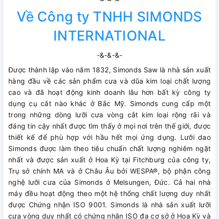
Về Công ty TNHH SIMONDS
INTERNATIONAL
-&-&-&-
Được thành lập vào năm 1832, Simonds Saw là nhà sản xuất
hàng đầu về các sản phẩm cưa và dũa kim loại chất lượng
cao và đã hoạt động kinh doanh lâu hơn bất kỳ công ty
dụng cụ cắt nào khác ở Bắc Mỹ. Simonds cung cấp một
trong những dòng lưỡi cưa vòng cắt kim loại rộng rãi và
đáng tin cậy nhất được tìm thấy ở mọi nơi trên thế giới, được
thiết kế để phù hợp với hầu hết mọi ứng dụng. Lưỡi dao
Simonds được làm theo tiêu chuẩn chất lượng nghiêm ngặt
nhất và được sản xuất ở Hoa Kỳ tại Fitchburg của công ty,
Trụ sở chính MA và ở Châu Âu bởi WESPA®, bộ phận công
nghệ lưỡi cưa của Simonds ở Melsungen, Đức. Cả hai nhà
máy đều hoạt động theo một hệ thống chất lượng duy nhất
được Chứng nhận ISO 9001. Simonds là nhà sản xuất lưỡi
cưa vòng duy nhất có chứng nhận ISO đa cơ sở ở Hoa Kỳ và