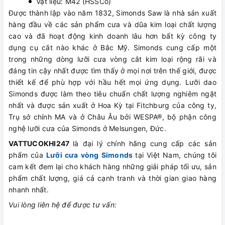
Vật liệu: M42 (HSSCo)
Được thành lập vào năm 1832, Simonds Saw là nhà sản xuất
hàng đầu về các sản phẩm cưa và dũa kim loại chất lượng
cao và đã hoạt động kinh doanh lâu hơn bất kỳ công ty
dụng cụ cắt nào khác ở Bắc Mỹ. Simonds cung cấp một
trong những dòng lưỡi cưa vòng cắt kim loại rộng rãi và
đáng tin cậy nhất được tìm thấy ở mọi nơi trên thế giới, được
thiết kế để phù hợp với hầu hết mọi ứng dụng. Lưỡi dao
Simonds được làm theo tiêu chuẩn chất lượng nghiêm ngặt
nhất và được sản xuất ở Hoa Kỳ tại Fitchburg của công ty,
Trụ sở chính MA và ở Châu Âu bởi WESPA®, bộ phận công
nghệ lưỡi cưa của Simonds ở Melsungen, Đức.
VATTUCOKHI247
là đại lý chính hãng cung cấp các sản
phẩm của
Lưỡi cưa vòng Simonds
tại Việt Nam, chúng tôi
cam kết đem lại cho khách hàng những giải pháp tối ưu, sản
phẩm chất lượng, giá cả cạnh tranh và thời gian giao hàng
nhanh nhất.
Vui lòng liên hệ để được tư vấn: