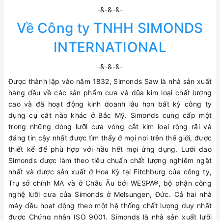
-&-&-&-
Về Công ty TNHH SIMONDS
INTERNATIONAL
-&-&-&-
Được thành lập vào năm 1832, Simonds Saw là nhà sản xuất
hàng đầu về các sản phẩm cưa và dũa kim loại chất lượng
cao và đã hoạt động kinh doanh lâu hơn bất kỳ công ty
dụng cụ cắt nào khác ở Bắc Mỹ. Simonds cung cấp một
trong những dòng lưỡi cưa vòng cắt kim loại rộng rãi và
đáng tin cậy nhất được tìm thấy ở mọi nơi trên thế giới, được
thiết kế để phù hợp với hầu hết mọi ứng dụng. Lưỡi dao
Simonds được làm theo tiêu chuẩn chất lượng nghiêm ngặt
nhất và được sản xuất ở Hoa Kỳ tại Fitchburg của công ty,
Trụ sở chính MA và ở Châu Âu bởi WESPA®, bộ phận công
nghệ lưỡi cưa của Simonds ở Melsungen, Đức. Cả hai nhà
máy đều hoạt động theo một hệ thống chất lượng duy nhất
được Chứng nhận ISO 9001. Simonds là nhà sản xuất lưỡi