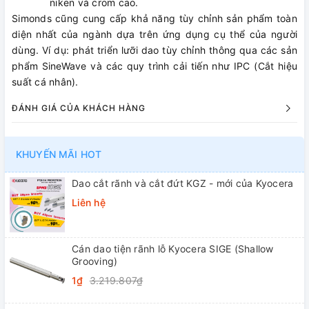
niken và crom cao.
Simonds cũng cung cấp khả năng tùy chỉnh sản phẩm toàn
diện nhất của ngành dựa trên ứng dụng cụ thể của người
dùng. Ví dụ: phát triển lưỡi dao tùy chỉnh thông qua các sản
phẩm SineWave và các quy trình cải tiến như IPC (Cắt hiệu
suất cá nhân).
ĐÁNH GIÁ CỦA KHÁCH HÀNG
KHUYẾN MÃI HOT
Dao cắt rãnh và cắt đứt KGZ - mới của Kyocera
Liên hệ
Cán dao tiện rãnh lỗ Kyocera SIGE (Shallow
Grooving)
1₫
3.219.807₫