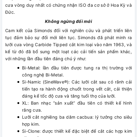
cưa vòng duy nhất có chứng nhận ISO đa cơ sở ở Hoa Kỳ và
Đức.
Không ngừng đổi mới
Cam kết của Simonds đối với nghiên cứu và phát triển liên
tục đảm bảo sự đổi mới liên tục. Simonds đã phát minh ra
lưỡi cưa vòng Carbide Tipped cắt kim loại vào năm 1963, và
kể từ đó đã bổ sung một loạt các cải tiến sản phẩm khác,
với những lần đầu tiên đáng chú ý như:
Bi-Metal: lần đầu tiên được tung ra thị trường với
công nghệ Bi-Metal.
Si-Namic (SineWave®): Các lưỡi cắt sau có rãnh cải
tiến tạo ra hành động chuốt trong vết cắt, cải thiện
đáng kể tốc độ cưa và tăng tuổi thọ của lưỡi.
XL: Ban nhạc “sản xuất” đầu tiên có thiết kế hình
răng cưa.
Lưỡi cắt nghiêng ba dăm cacbua: lý tưởng cho siêu
hợp kim.
Si-Clone: ​​được thiết kế đặc biệt để cắt các hợp kim