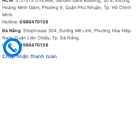
HCM
: 512-513 Officetel, Garden Gate Building, Số 8, Đường
Hoàng Minh Giám, Phường 9, Quận Phú Nhuận, Tp. Hồ Chính
Minh.
Hotline:
0986470139
Đà Nẵng
: Shophouse 304, Đường Mê Linh, Phường Hòa Hiệp
Nam, Quận Liên Chiểu, Tp. Đà Nẵng.
Hotline:
0986470139
Chấp nhận thanh toán
Chúng tôi trên mạng xã hội
© Bản quyền thuộc về
Công Ty Cổ Phần PAC Việt Nam
Cung cấp bởi
Sapo