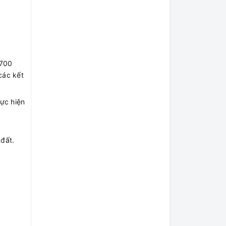
1700
các kết
ực hiện
 đất.