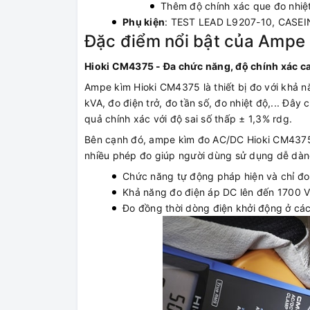
Thêm độ chính xác que đo nhiệt
Phụ kiện
: TEST LEAD L9207-10, CASEIN
Đặc điểm nổi bật của Amp
Hioki CM4375 - Đa chức năng, độ chính xác c
Ampe kìm Hioki CM4375 là thiết bị đo với khả n
kVA, đo điện trở, đo tần số, đo nhiệt độ,... 
quả chính xác với độ sai số thấp ± 1,3% rdg.
Bên cạnh đó, ampe kìm đo AC/DC Hioki CM4375 ho
nhiều phép đo giúp người dùng sử dụng dễ dàng
Chức năng tự động pháp hiện và chỉ đo
Khả năng đo điện áp DC lên đến 1700 V
Đo đồng thời dòng điện khởi động ở các