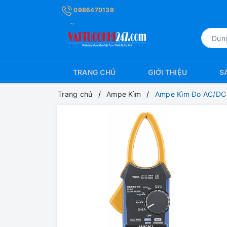
0986470139
TRANG CHỦ
GIỚI THIỆU
S
Trang chủ
Ampe Kìm
Ampe Kìm Đo AC/DC 