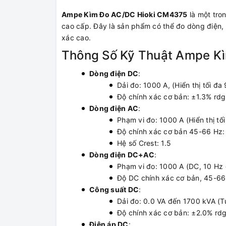
Ampe Kìm Đo AC/DC Hioki CM4375
là một tron
cao cấp. Đây là sản phẩm có thể đo dòng điện,
xác cao.
Thông Số Kỹ Thuật Ampe K
Dòng điện DC
:
Dải đo: 1000 A, (Hiển thị tối đa
Độ chính xác cơ bản: ±1.3% rdg
Dòng điện AC
:
Phạm vi đo: 1000 A (Hiển thị tố
Độ chính xác cơ bản 45-66 Hz: 
Hệ số Crest: 1.5
Dòng điện DC+AC
:
Phạm vi đo: 1000 A (DC, 10 Hz
Độ DC chính xác cơ bản, 45-66 
Công suất DC
:
Dải đo: 0.0 VA đến 1700 kVA (T
Độ chính xác cơ bản: ±2.0% rdg
Điện áp DC
: