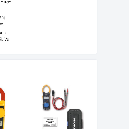
y được
thị
ơn.
anh
i. Vui