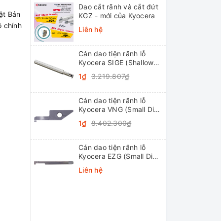
Dao cắt rãnh và cắt đứt
ật Bản
KGZ - mới của Kyocera
ộ chính
Liên hệ
Cán dao tiện rãnh lỗ
Kyocera SIGE (Shallow
Grooving)
1₫
3.219.807₫
Cán dao tiện rãnh lỗ
Kyocera VNG (Small Dia.
Internal Grooving
1₫
8.402.300₫
System Tip-Bars)
Cán dao tiện rãnh lỗ
Kyocera EZG (Small Dia.
Internal Grooving EZ
Liên hệ
Bars)