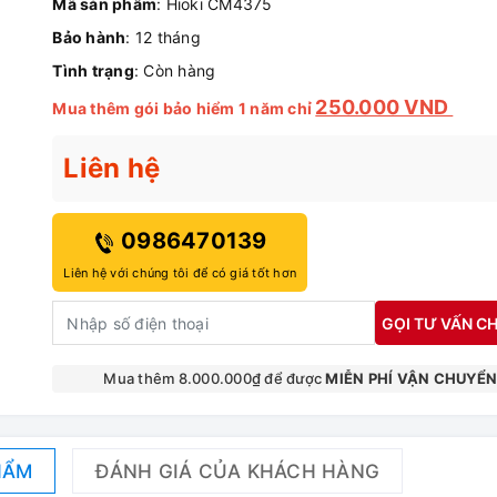
Mã sản phẩm
: Hioki CM4375
Bảo hành
: 12 tháng
Tình trạng
: Còn hàng
250.000 VND
Mua thêm gói bảo hiểm 1 năm chỉ
Liên hệ
0986470139
Liên hệ với chúng tôi để có giá tốt hơn
GỌI TƯ VẤN CH
Mua thêm 8.000.000₫ để được
MIỄN PHÍ VẬN CHUYỂ
HẨM
ĐÁNH GIÁ CỦA KHÁCH HÀNG