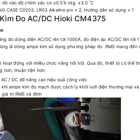
 độ vào độ chính xác cơ ±0.5% rdg. ±3.0 ˚C
G CASE C0203, LR03 Alkaline pin × 2, Hướng dẫn sử dụng × 1
e Kìm Đo AC/DC Hioki CM4375
ao
ăng đo dòng điện AC/DC lên tới 1000A, đo điện áp AC/DC lên tới 
Đây cũng là dòng ampe kìm sử dụng phương pháp đo RMS mang đến 
ạt động với nhiều chức năng nổi trội. Qua đó, thiết bị có thể th
 hơn, thuận tiện hơn:
 AC / DC để nâng cao hiệu quả công việc
 khi ampe kìm đo mạch được cách ly khỏi lưới điện thương mại và
 giá trị RMS và đỉnh