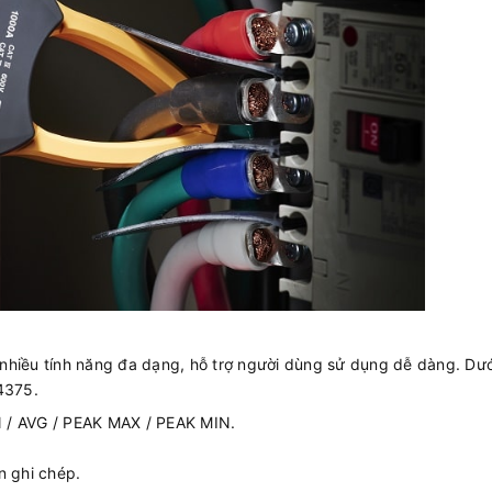
nhiều tính năng đa dạng, hỗ trợ người dùng sử dụng dễ dàng. Dư
4375.
IN / AVG / PEAK MAX / PEAK MIN.
n ghi chép.