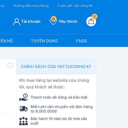
 vụ
Hướng dẫn mua hàng
Cước phí vận chuyển
0
0
Tài khoản
Yêu thích
IÊN HỆ
TUYỂN DỤNG
FAQS
CHÍNH SÁCH CỦA VATTUCOKHI247
Khi mua hàng tại website của chúng
tôi, quý khách sẽ được:
Thanh toán dễ dàng và bảo mật
Miễn phí vận chuyển với đơn hàng
từ 8.000.000đ
Bảo hành 10 năm do lỗi nhà sản
xuất