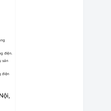
ụng
ng điện.
y sản
g điện
Nội,