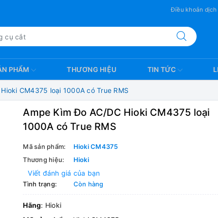
Điều khoản dịch
ẢN PHẨM
THƯƠNG HIỆU
TIN TỨC
L
Hioki CM4375 loại 1000A có True RMS
Ampe Kìm Đo AC/DC Hioki CM4375 loại
1000A có True RMS
Mã sản phẩm:
Hioki CM4375
Thương hiệu:
Hioki
Viết đánh giá của bạn
Tình trạng:
Còn hàng
Hãng
: Hioki