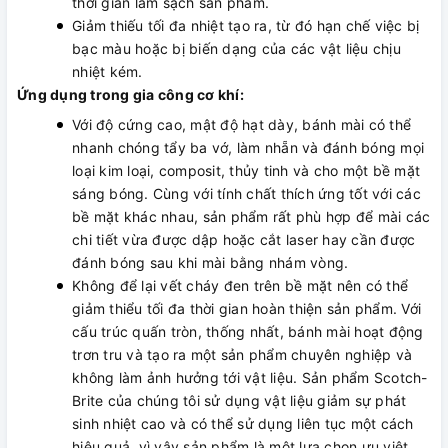
thời gian làm sạch sản phẩm.
Giảm thiếu tối đa nhiệt tạo ra, từ đó hạn chế việc bị
bạc màu hoặc bị biến dạng của các vật liệu chịu
nhiệt kém.
Ứng dụng trong gia công cơ khí:
Với độ cứng cao, mật độ hạt dày, bánh mài có thể
nhanh chóng tẩy ba vớ, làm nhẵn và đánh bóng mọi
loại kim loại, composit, thủy tinh và cho một bề mặt
sáng bóng. Cùng với tính chất thích ứng tốt với các
bề mặt khác nhau, sản phẩm rất phù hợp để mài các
chi tiết vừa được dập hoặc cắt laser hay cần được
đánh bóng sau khi mài bằng nhám vòng.
Không để lại vết cháy đen trên bề mặt nên có thể
giảm thiểu tối đa thời gian hoàn thiện sản phẩm. Với
cấu trúc quấn tròn, thống nhất, bánh mài hoạt động
trơn tru và tạo ra một sản phẩm chuyên nghiệp và
không làm ảnh hưởng tới vật liệu. Sản phẩm Scotch-
Brite của chúng tôi sử dụng vật liệu giảm sự phát
sinh nhiệt cao và có thể sử dụng liên tục một cách
hiệu quả, vì vậy sản phẩm là một lựa chọn ưu việt