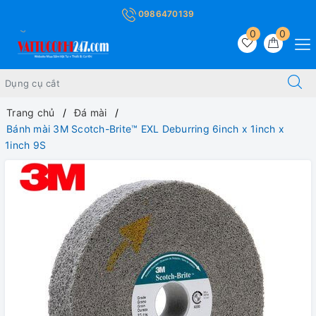
0986470139
0
0
Trang chủ
Đá mài
Bánh mài 3M Scotch-Brite™ EXL Deburring 6inch x 1inch x
1inch 9S