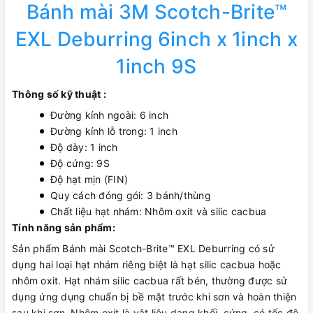
Bánh mài 3M Scotch-Brite™
EXL Deburring 6inch x 1inch x
1inch 9S
Thông số kỹ thuật :
Đường kính ngoài: 6 inch
Đường kính lỗ trong: 1 inch
Độ dày: 1 inch
Độ cứng: 9S
Độ hạt mịn (FIN)
Quy cách đóng gói: 3 bánh/thùng
Chất liệu hạt nhám: Nhôm oxit và silic cacbua
Tính năng sản phẩm:
Sản phẩm Bánh mài Scotch-Brite™ EXL Deburring có sử
dụng hai loại hạt nhám riêng biệt là hạt silic cacbua hoặc
nhôm oxit. Hạt nhám silic cacbua rất bén, thường được sử
dụng ứng dụng chuẩn bị bề mặt trước khi sơn và hoàn thiện
sau khi sơn. Nhôm oxit là vật liệu dạng khối, cứng, có tốc độ