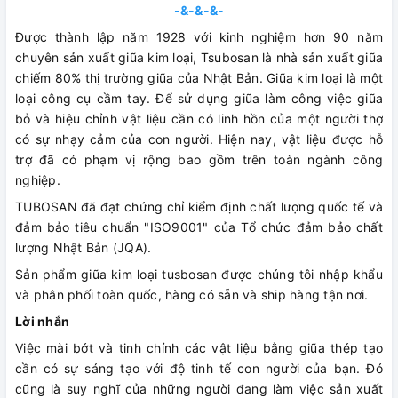
-&-&-&-
Được thành lập năm 1928 với kinh nghiệm hơn 90 năm
chuyên sản xuất giũa kim loại, Tsubosan là nhà sản xuất giũa
chiếm 80% thị trường giũa của Nhật Bản. Giũa kim loại là một
loại công cụ cầm tay. Để sử dụng giũa làm công việc giũa
bỏ và hiệu chỉnh vật liệu cần có linh hồn của một người thợ
có sự nhạy cảm của con người. Hiện nay, vật liệu được hỗ
trợ đã có phạm vị rộng bao gồm trên toàn ngành công
nghiệp.
TUBOSAN đã đạt chứng chỉ kiểm định chất lượng quốc tế và
đảm bảo tiêu chuẩn "ISO9001" của Tổ chức đảm bảo chất
lượng Nhật Bản (JQA).
Sản phẩm giũa kim loại tusbosan được chúng tôi nhập khẩu
và phân phối toàn quốc, hàng có sẵn và ship hàng tận nơi.
Lời nhắn
Việc mài bớt và tinh chỉnh các vật liệu bằng giũa thép tạo
cần có sự sáng tạo với độ tinh tế con người của bạn. Đó
cũng là suy nghĩ của những người đang làm việc sản xuất