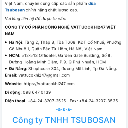
Việt Nam, chuyên cung cấp các sản phẩm
dũa
Tsubosan
chính hãng
chất lượng cao.
Vui lòng liên hệ để được tư vấn:
CÔNG TY CỔ PHẦN CÔNG NGHỆ VATTUCOKHI247 VIỆT
NAM
Hà Nội
: Tầng 2, Tháp B, Tòa T608, KĐT Cổ Nhuế, Phường
Cổ Nhuế 1, Quận Bắc Từ Liêm, Hà Nội, Việt Nam.
HCM
: 512-513 Officetel, Garden Gate Building, Số 8,
Đường Hoàng Minh Giám, P.9, Q.Phú Nhuận, HCM
Đà Nẵng
: Shophouse 304, đường Mê Linh, Tp Đà Nẵng.
Email
: vattucokhi247@gmail.com
Website
: https://vattucokhi247.com
Di động
: 098 647 0139
Điện thoại
: +84-24-3207-2525 Fax: +84-24-3207-3535
-&-&-&-
Công ty TNHH TSUBOSAN