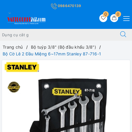
0986470139
0
0
Trang chủ
Bộ tuýp 3/8" (Bộ đầu khẩu 3/8")
Bộ Cờ Lê 2 Đầu Miệng 6~17mm Stanley 87-716-1