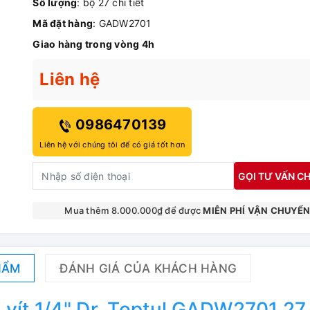
Số lượng
: bộ 27 chi tiết
Mã đặt hàng
: GADW2701
Giao hàng trong vòng 4h
Liên hệ
0986470139
Liên hệ với chúng tôi để có giá tốt hơn
GỌI TƯ VẤN CH
Mua thêm 8.000.000₫ để được
MIỄN PHÍ VẬN CHUYỂ
HẨM
ĐÁNH GIÁ CỦA KHÁCH HÀNG
 vít 1/4" Dr. Toptul GADW2701 27