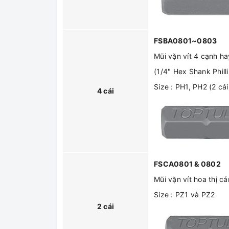
FSBA0801~0803
Mũi vặn vít 4 cạnh h
(1/4" Hex Shank Phill
Size : PH1, PH2 (2 cá
4 cái
FSCA0801 & 0802
Mũi vặn vít hoa thị c
Size : PZ1 và PZ2
2 cái