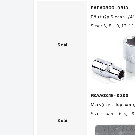
BAEA0806~0813
Đầu tuýp 6 cạnh 1/4" 
Size : 6, 8, 10, 12, 1
5 cái
FSAA084E~0808
Mũi vặn vít dẹp cán l
Size : - 4.5, - 6.5, -
3 cái