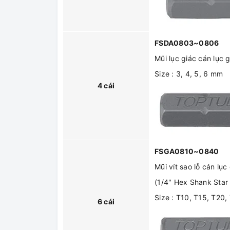
FSDA0803~0806
Mũi lục giác cán lục
Size : 3, 4, 5, 6 mm
4 cái
FSGA0810~0840
Mũi vít sao lỗ cán lụ
(1/4" Hex Shank Star
Size : T10, T15, T20,
6 cái