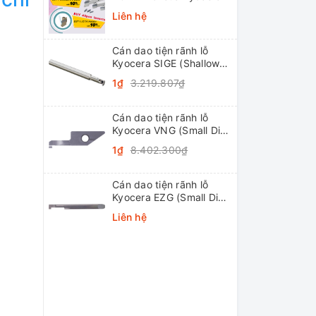
Liên hệ
Cán dao tiện rãnh lỗ
Kyocera SIGE (Shallow
Grooving)
1₫
3.219.807₫
Cán dao tiện rãnh lỗ
Kyocera VNG (Small Dia.
Internal Grooving
1₫
8.402.300₫
System Tip-Bars)
Cán dao tiện rãnh lỗ
Kyocera EZG (Small Dia.
Internal Grooving EZ
Liên hệ
Bars)