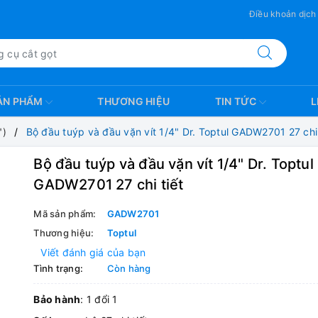
Điều khoản dịch
ẢN PHẨM
THƯƠNG HIỆU
TIN TỨC
L
")
Bộ đầu tuýp và đầu vặn vít 1/4" Dr. Toptul GADW2701 27 chi 
Bộ đầu tuýp và đầu vặn vít 1/4" Dr. Toptul
GADW2701 27 chi tiết
Mã sản phẩm:
GADW2701
Thương hiệu:
Toptul
Viết đánh giá của bạn
Tình trạng:
Còn hàng
Bảo hành
: 1 đổi 1