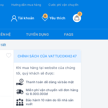
 vụ
Hướng dẫn mua hàng
Cước phí vận chuyển
0
0
Tài khoản
Yêu thích
IÊN HỆ
TUYỂN DỤNG
FAQS
tiết
CHÍNH SÁCH CỦA VATTUCOKHI247
Khi mua hàng tại website của chúng
tôi, quý khách sẽ được:
Thanh toán dễ dàng và bảo mật
Miễn phí vận chuyển với đơn hàng
từ 8.000.000đ
Bảo hành 10 năm do lỗi nhà sản
xuất