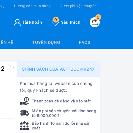
 vụ
Hướng dẫn mua hàng
Cước phí vận chuyển
0
0
Tài khoản
Yêu thích
IÊN HỆ
TUYỂN DỤNG
FAQS
42
CHÍNH SÁCH CỦA VATTUCOKHI247
Khi mua hàng tại website của chúng
tôi, quý khách sẽ được:
Thanh toán dễ dàng và bảo mật
Miễn phí vận chuyển với đơn hàng
từ 8.000.000đ
Bảo hành 10 năm do lỗi nhà sản
xuất