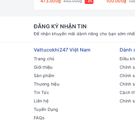
473.000₫
100.000₫
493.000₫
10
- 4%
ĐĂNG KÝ NHẬN TIN
Để nhận khuyến mãi dành riêng cho bạn sớm nhấ
Vattucokhi247 Việt Nam
Dành 
Trang chủ
Điều k
Giới thiệu
Chính s
Sản phẩm
Chính 
Thương hiệu
Chính 
Tin Tức
Cách t
Liên hệ
Chính 
Tuyển Dụng
FAQs