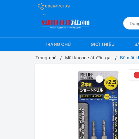
0986470139
TRANG CHỦ
GIỚI THIỆU
S
Trang chủ
Mũi khoan sắt đầu gài
Bộ mũi k