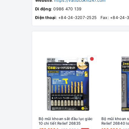
Website
:
https://vattucokhi247.com
Di động
: 0986 470 139
Điện thoại
: +84-24-3207-2525 Fax: +84-24-
Bộ mũi khoan sắt đầu lục giác
Bộ mũi khoan s
10 chi tiết Relief 26835
Relief 26840 l