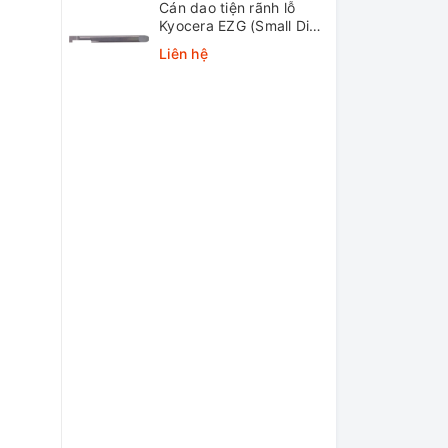
Cán dao tiện rãnh lỗ
Kyocera EZG (Small Dia.
Internal Grooving EZ
Liên hệ
Bars)