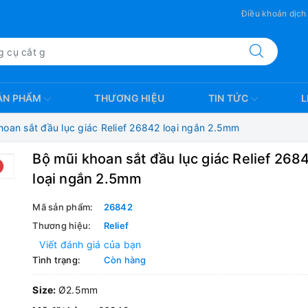
Điều khoản dịch
ẢN PHẨM
THƯƠNG HIỆU
TIN TỨC
L
hoan sắt đầu lục giác Relief 26842 loại ngắn 2.5mm
Bộ mũi khoan sắt đầu lục giác Relief 268
loại ngắn 2.5mm
Mã sản phẩm:
26842
Thương hiệu:
Relief
Viết đánh giá của bạn
Tình trạng:
Còn hàng
Size:
Ø2.5mm