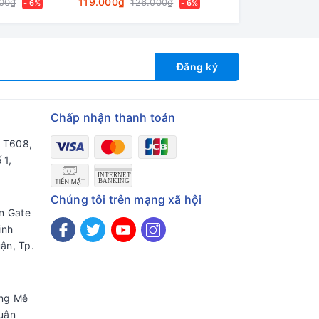
119.000₫
126.000₫
00₫
126.000₫
134.0
- 6%
- 6%
Đăng ký
Chấp nhận thanh toán
a T608,
 1,
Chúng tôi trên mạng xã hội
en Gate
inh
ận, Tp.
ờng Mê
uận