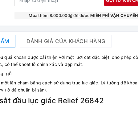
GỌI TƯ VẤN CH
Mua thêm 8.000.000₫ để được
MIỄN PHÍ VẬN CHUYỂ
HẨM
ĐÁNH GIÁ CỦA KHÁCH HÀNG
u quả khoan được cải thiện với một lưỡi cắt đặc biệt, cho phép c
c, có thể khoét lỗ chính xác và đẹp mắt.
ng, gỗ.
 một lần chạm bằng cách sử dụng trục lục giác. Lý tưởng để khoa
v (lỗ đã chuẩn bị sẵn).
ắt đầu lục giác Relief 26842