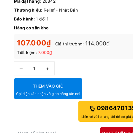
Mã đặt hàng
: 26842
Thương hiệu
: Relief - Nhật Bản
Bảo hành:
1 đổi 1
Hàng có sẵn kho
107.000₫
114.000₫
Giá thị trường:
Tiết kiệm:
7.000₫
–
+
THÊM VÀO GIỎ
Gọi điện xác nhận và giao hàng tận nơi
098647013
Liên hệ với chúng tôi để có giá 