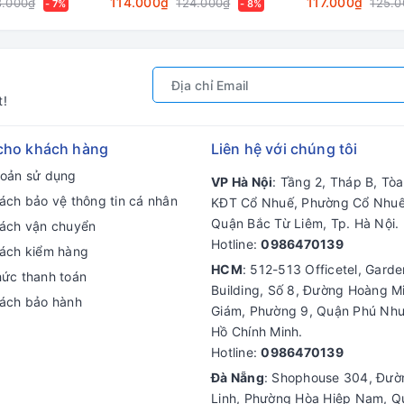
114.000₫
117.000₫
8.000₫
124.000₫
125.0
- 7%
- 8%
t!
cho khách hàng
Liên hệ với chúng tôi
hoản sử dụng
VP Hà Nội
: Tầng 2, Tháp B, Tò
ách bảo vệ thông tin cá nhân
KĐT Cổ Nhuế, Phường Cổ Nhuế
Quận Bắc Từ Liêm, Tp. Hà Nội.
sách vận chuyển
Hotline:
0986470139
sách kiểm hàng
HCM
: 512-513 Officetel, Gard
hức thanh toán
Building, Số 8, Đường Hoàng M
sách bảo hành
Giám, Phường 9, Quận Phú Nhu
Hồ Chính Minh.
Hotline:
0986470139
Đà Nẵng
: Shophouse 304, Đư
Linh, Phường Hòa Hiệp Nam, Q