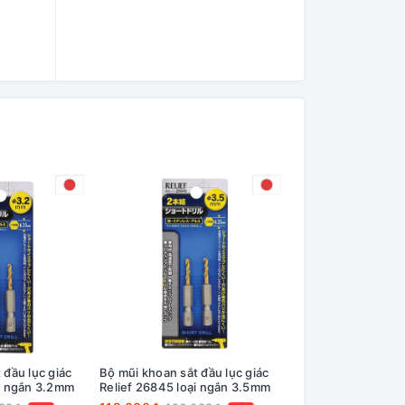
 đầu lục giác
Bộ mũi khoan sắt đầu lục giác
Bộ mũi khoan sắt đ
ại ngắn 3.2mm
Relief 26845 loại ngắn 3.5mm
Relief 26846 loại