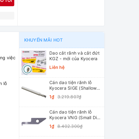
O TÔI
N
KHUYẾN MÃI HOT
Dao cắt rãnh và cắt đứt
ông việc
KGZ - mới của Kyocera
Liên hệ
Cán dao tiện rãnh lỗ
n lỗ
Kyocera SIGE (Shallow
Grooving)
1₫
3.219.807₫
Cán dao tiện rãnh lỗ
Kyocera VNG (Small Dia.
Internal Grooving
1₫
8.402.300₫
System Tip-Bars)