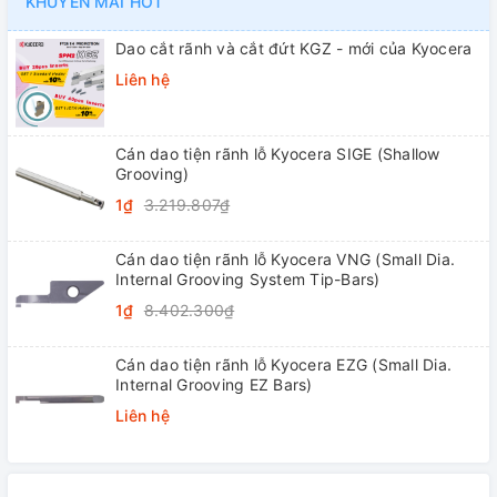
KHUYẾN MÃI HOT
Dao cắt rãnh và cắt đứt KGZ - mới của Kyocera
Liên hệ
Cán dao tiện rãnh lỗ Kyocera SIGE (Shallow
Grooving)
1₫
3.219.807₫
Cán dao tiện rãnh lỗ Kyocera VNG (Small Dia.
Internal Grooving System Tip-Bars)
1₫
8.402.300₫
Cán dao tiện rãnh lỗ Kyocera EZG (Small Dia.
Internal Grooving EZ Bars)
Liên hệ