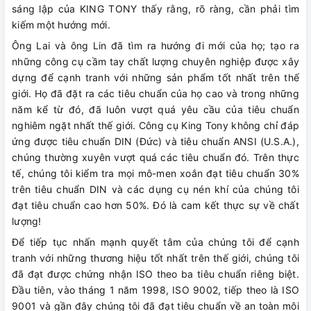
sáng lập của KING TONY thấy rằng, rõ ràng, cần phải tìm
kiếm một hướng mới.
Ông Lai và ông Lin đã tìm ra hướng đi mới của họ; tạo ra
những công cụ cầm tay chất lượng chuyên nghiệp được xây
dựng để cạnh tranh với những sản phẩm tốt nhất trên thế
giới. Họ đã đặt ra các tiêu chuẩn của họ cao và trong những
năm kể từ đó, đã luôn vượt quá yêu cầu của tiêu chuẩn
nghiêm ngặt nhất thế giới. Công cụ King Tony không chỉ đáp
ứng được tiêu chuẩn DIN (Đức) và tiêu chuẩn ANSI (U.S.A.),
chúng thường xuyên vượt quá các tiêu chuẩn đó. Trên thực
tế, chúng tôi kiểm tra mọi mô-men xoắn đạt tiêu chuẩn 30%
trên tiêu chuẩn DIN và các dụng cụ nén khí của chúng tôi
đạt tiêu chuẩn cao hơn 50%. Đó là cam kết thực sự về chất
lượng!
Để tiếp tục nhấn mạnh quyết tâm của chúng tôi để cạnh
tranh với những thương hiệu tốt nhất trên thế giới, chúng tôi
đã đạt được chứng nhận ISO theo ba tiêu chuẩn riêng biệt.
Đầu tiên, vào tháng 1 năm 1998, ISO 9002, tiếp theo là ISO
9001 và gần đây chúng tôi đã đạt tiêu chuẩn về an toàn môi