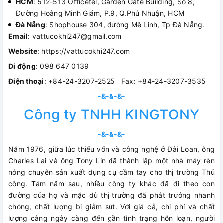
HCM
: 512-513 Officetel, Garden Gate Building, Số 8,
Đường Hoàng Minh Giám, P.9, Q.Phú Nhuận, HCM
Đà Nẵng
: Shophouse 304, đường Mê Linh, Tp Đà Nẵng.
Email
: vattucokhi247@gmail.com
Website
: https://vattucokhi247.com
Di động
: 098 647 0139
Điện thoại
: +84-24-3207-2525 Fax: +84-24-3207-3535
-&-&-&-
Công ty TNHH KINGTONY
-&-&-&-
Năm 1976, giữa lúc thiếu vốn và công nghệ ở Đài Loan, ông
Charles Lai và ông Tony Lin đã thành lập một nhà máy rèn
nóng chuyên sản xuất dụng cụ cầm tay cho thị trường Thủ
công. Tám năm sau, nhiều công ty khác đã đi theo con
đường của họ và mặc dù thị trường đã phát trưởng nhanh
chóng, chất lượng bị giảm sút. Với giá cả, chi phí và chất
lượng càng ngày càng đến gần tình trạng hỗn loạn, người