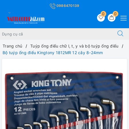
0986470139
0
0
Trang chủ
Tuýp ống điếu chữ l, t, y và bộ tuýp ống điếu
Bộ tuýp ống điếu Kingtony 1812MR 12 cây 8-24mm