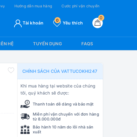
 vụ
Hướng dẫn mua hàng
Cước phí vận chuyển
0
0
Tài khoản
Yêu thích
IÊN HỆ
TUYỂN DỤNG
FAQS
CHÍNH SÁCH CỦA VATTUCOKHI247
Khi mua hàng tại website của chúng
tôi, quý khách sẽ được:
Thanh toán dễ dàng và bảo mật
Miễn phí vận chuyển với đơn hàng
từ 8.000.000đ
Bảo hành 10 năm do lỗi nhà sản
xuất