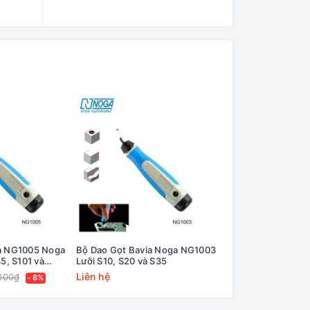
ia NG1005 Noga
Bộ Dao Gọt Bavia Noga NG1003
Bộ Dao Vát Mép Lỗ
35, S101 và
Lưỡi S10, S20 và S35
Noga NG1810
Liên hệ
1.215.600₫
000₫
1.26
- 8%