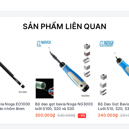
SẢN PHẨM LIÊN QUAN
via Noga EO1000
Bộ dao gọt bavia Noga NG3003
Bộ Dao Gọt Bav
cán nhôm 8mm
lưỡi S100, S20 và S30
Lưỡi S10, S20, S
S202
300.000₫
240.000₫
330.000₫
261.
- 9%