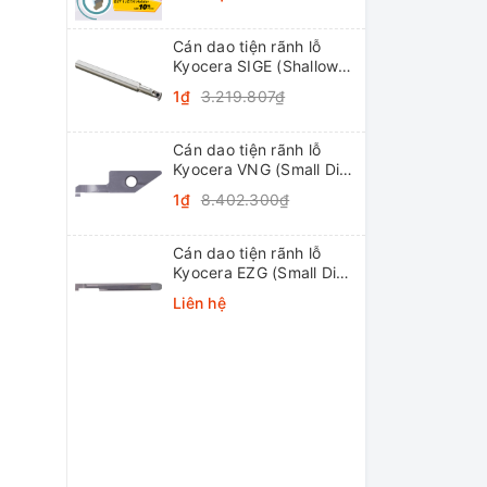
Cán dao tiện rãnh lỗ
Kyocera SIGE (Shallow
Grooving)
1₫
3.219.807₫
Cán dao tiện rãnh lỗ
Kyocera VNG (Small Dia.
Internal Grooving
1₫
8.402.300₫
System Tip-Bars)
Cán dao tiện rãnh lỗ
Kyocera EZG (Small Dia.
Internal Grooving EZ
Liên hệ
Bars)