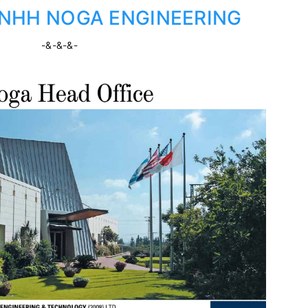
 TNHH NOGA ENGINEERING
-&-&-&-