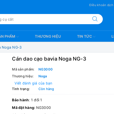
Điều khoản dịch
ẢN PHẨM
THƯƠNG HIỆU
TIN TỨC
L
a Noga NG-3
Cán dao cạo bavia Noga NG-3
Mã sản phẩm:
NG3000
Thương hiệu:
Noga
Viết đánh giá của bạn
Tình trạng:
Còn hàng
Bảo hành
: 1 đổi 1
Mã đặt hàng:
NG3000