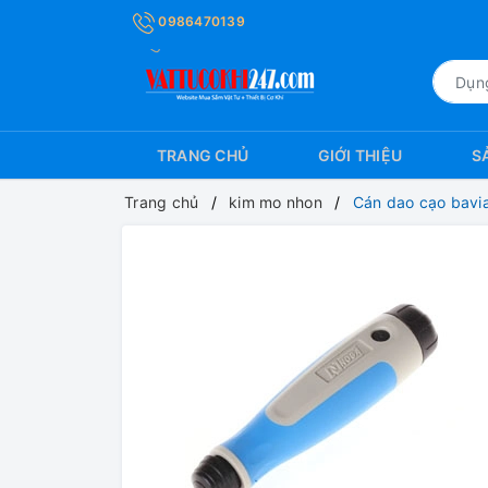
0986470139
TRANG CHỦ
GIỚI THIỆU
S
Trang chủ
kim mo nhon
Cán dao cạo bavi