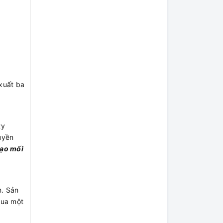
xuất ba
ty
uyền
tạo mối
m. Sản
qua một