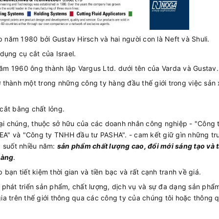
năm 1980 bởi Gustav Hirsch và hai người con là Neft và Shuli.
dụng cụ cắt của Israel.
m 1960 ông thành lập Vargus Ltd. dưới tên của Varda và Gustav.
 thành một trong những công ty hàng đầu thế giới trong việc sản 
cắt bằng chất lỏng.
i chúng, thuộc sở hữu của các doanh nhân công nghiệp - "Công 
A" và "Công ty TNHH đầu tư PASHA". - cam kết giữ gìn những tr
g suốt nhiều năm:
sản phẩm chất lượng cao, đổi mới sáng tạo và 
hàng
.
bạn tiết kiệm thời gian và tiền bạc và rất cạnh tranh về giá.
 phát triển sản phẩm, chất lượng, dịch vụ và sự đa dạng sản phẩ
a trên thế giới thông qua các công ty của chúng tôi hoặc thông 