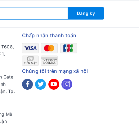
Đăng ký
Chấp nhận thanh toán
a T608,
 1,
Chúng tôi trên mạng xã hội
en Gate
inh
ận, Tp.
ờng Mê
uận