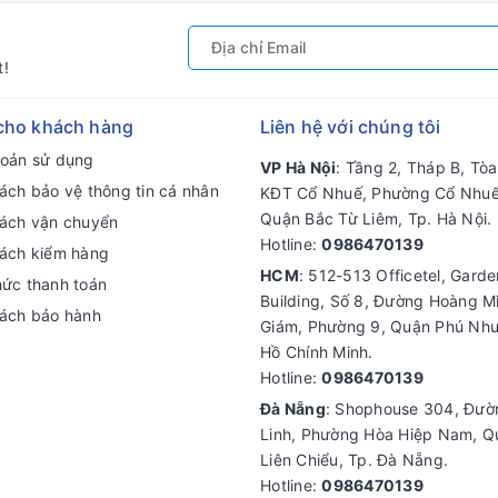
t!
cho khách hàng
Liên hệ với chúng tôi
hoản sử dụng
VP Hà Nội
: Tầng 2, Tháp B, Tò
ách bảo vệ thông tin cá nhân
KĐT Cổ Nhuế, Phường Cổ Nhuế
Quận Bắc Từ Liêm, Tp. Hà Nội.
sách vận chuyển
Hotline:
0986470139
sách kiểm hàng
HCM
: 512-513 Officetel, Gard
hức thanh toán
Building, Số 8, Đường Hoàng M
sách bảo hành
Giám, Phường 9, Quận Phú Nhu
Hồ Chính Minh.
Hotline:
0986470139
Đà Nẵng
: Shophouse 304, Đư
Linh, Phường Hòa Hiệp Nam, Q
Liên Chiểu, Tp. Đà Nẵng.
Hotline:
0986470139