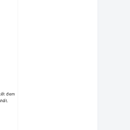
 kết đem
nhất.