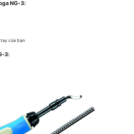
Noga NG-3:
g tay của bạn
G-3: