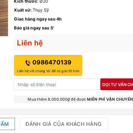
Kích thước
: Ø20
Xuất xứ:
Thụy Sỹ
Giao hàng ngay sau 4h
Báo giá ngay sau 5'
Liên hệ
0986470139
Liên hệ với chúng tôi để có giá tốt hơn
GỌI TƯ VẤN CH
Mua thêm 8.000.000₫ để được
MIỄN PHÍ VẬN CHUYỂ
HẨM
ĐÁNH GIÁ CỦA KHÁCH HÀNG