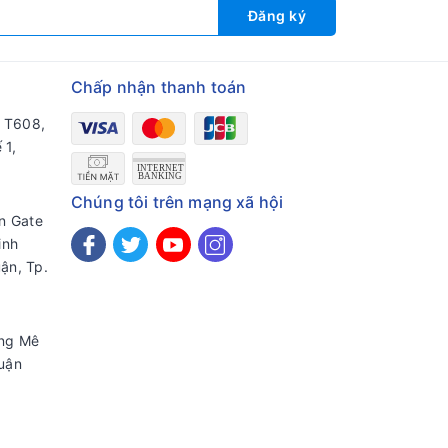
Đăng ký
Chấp nhận thanh toán
a T608,
 1,
Chúng tôi trên mạng xã hội
en Gate
inh
ận, Tp.
ờng Mê
uận