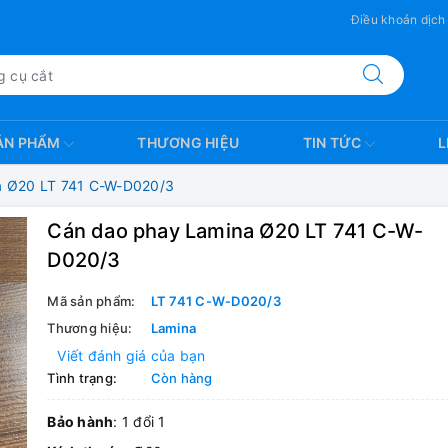
Điều khoản dịch
ẢN PHẨM
THƯƠNG HIỆU
TIN TỨC
L
a Ø20 LT 741 C-W-D020/3
Cán dao phay Lamina Ø20 LT 741 C-W-
D020/3
Mã sản phẩm:
LT 741 C-W-D020/3
Thương hiệu:
Lamina
Viết đánh giá của bạn
Tình trạng:
Còn hàng
Bảo hành
: 1 đổi 1