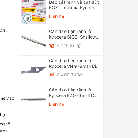
Dao cắt rãnh và cắt đứt
KGZ - mới của Kyocera
Liên hệ
 đầu
Cán dao tiện rãnh lỗ
Kyocera SIGE (Shallow
Grooving)
1₫
3.219.807₫
Cán dao tiện rãnh lỗ
Kyocera VNG (Small Dia.
Internal Grooving
1₫
8.402.300₫
System Tip-Bars)
Cán dao tiện rãnh lỗ
Kyocera EZG (Small Dia.
ins vào
Internal Grooving EZ
Liên hệ
Bars)
họ.
 nghệ
hanh