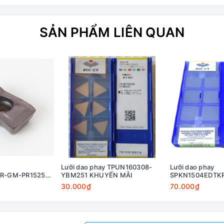
SẢN PHẨM LIÊN QUAN
Lưỡi dao phay TPUN160308-
Lưỡi dao phay
R-GM-PR1525
YBM251 KHUYẾN MÃI
SPKN1504EDTK
30.000₫
70.000₫