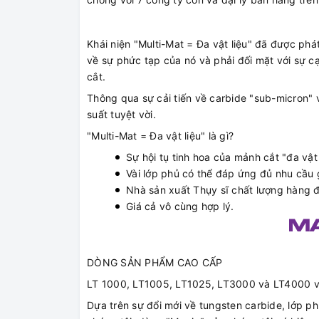
Khái niện "Multi-Mat = Đa vật liệu" đã được phát
về sự phức tạp của nó và phải đối mặt với sự c
cắt.
Thông qua sự cải tiến về carbide "sub-micron" 
suất tuyệt vời.
"Multi-Mat = Đa vật liệu" là gì?
Sự hội tụ tinh hoa của mảnh cắt "đa vật 
Vài lớp phủ có thể đáp ứng đủ nhu cầu 
Nhà sản xuất Thụy sĩ chất lượng hàng 
Giá cả vô cùng hợp lý.
DÒNG SẢN PHẨM CAO CẤP
LT 1000, LT1005, LT1025, LT3000 và LT4000 
Dựa trên sự đổi mới về tungsten carbide, lớp 