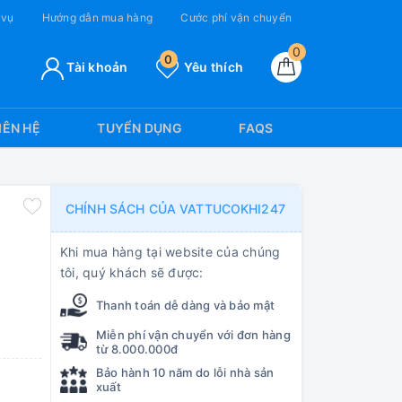
 vụ
Hướng dẫn mua hàng
Cước phí vận chuyển
0
0
Tài khoản
Yêu thích
IÊN HỆ
TUYỂN DỤNG
FAQS
CHÍNH SÁCH CỦA VATTUCOKHI247
Khi mua hàng tại website của chúng
tôi, quý khách sẽ được:
Thanh toán dễ dàng và bảo mật
Miễn phí vận chuyển với đơn hàng
từ 8.000.000đ
Bảo hành 10 năm do lỗi nhà sản
xuất