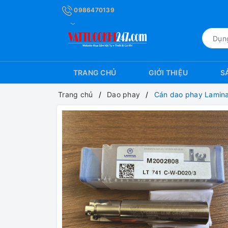
0986470139
TRANG CHỦ
GIỚI THIỆU
S
Trang chủ
Dao phay
Cán dao phay Lamin