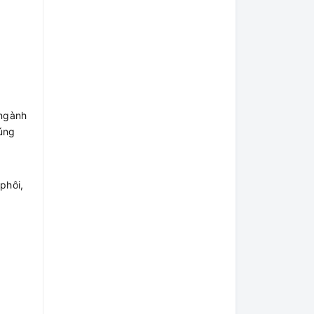
 ngành
đúng
phôi,