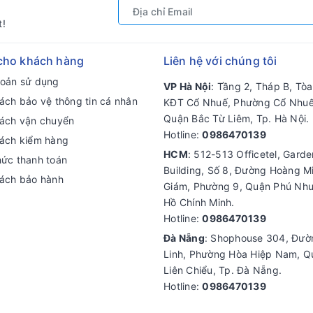
t!
cho khách hàng
Liên hệ với chúng tôi
hoản sử dụng
VP Hà Nội
: Tầng 2, Tháp B, Tò
ách bảo vệ thông tin cá nhân
KĐT Cổ Nhuế, Phường Cổ Nhuế
Quận Bắc Từ Liêm, Tp. Hà Nội.
sách vận chuyển
Hotline:
0986470139
sách kiểm hàng
HCM
: 512-513 Officetel, Gard
hức thanh toán
Building, Số 8, Đường Hoàng M
sách bảo hành
Giám, Phường 9, Quận Phú Nhu
Hồ Chính Minh.
Hotline:
0986470139
Đà Nẵng
: Shophouse 304, Đư
Linh, Phường Hòa Hiệp Nam, Q
Liên Chiểu, Tp. Đà Nẵng.
Hotline:
0986470139