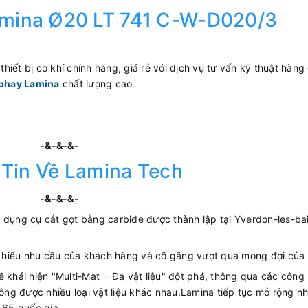
amina Ø20 LT 741 C-W-D020/3
hiết bị cơ khí chính hãng, giá rẻ với dịch vụ tư vấn kỹ thuật hàng
phay Lamina
chất lượng cao.
-&-&-&-
Tin Về Lamina Tech
-&-&-&-
 dụng cụ cắt gọt bằng carbide được thành lập tại Yverdon-les-ba
ìm hiểu nhu cầu của khách hàng và cố gắng vượt quá mong đợi của 
ề khái niện "Multi-Mat = Đa vật liệu" đột phá, thông qua các công
công được nhiều loại vật liệu khác nhau.Lamina tiếp tục mở rộng n
 65 quốc gia.