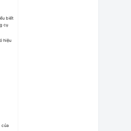
ểu biết
ng cụ
ó hiệu
u của