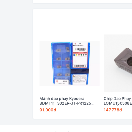
Mảnh dao phay Kyocera
Chip Dao Phay
BDMT11T302ER-JT-PR1225
LOMU150508E
KHUYẾN MÃI
KHUYẾN MÃI
91.000₫
147.778₫