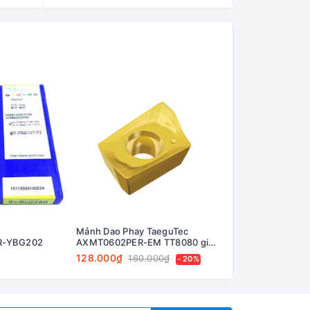
Mảnh Dao Phay TaeguTec
Mảnh Dao Phay Ky
R-YBG202
AXMT0602PER-EM TT8080 giá
LOMU040410ER-G
Khuyến mãi!
128.000₫
201.200₫
160.000₫
224.0
- 20%