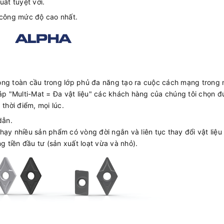
uất tuyệt vời.
 công mức độ cao nhất.
ong toàn cầu trong lớp phủ đa năng tạo ra cuộc cách mạng trong
háp "Multi-Mat = Đa vật liệu" các khách hàng của chúng tôi chọn 
hời điểm, mọi lúc.
dẫn.
ạy nhiều sản phẩm có vòng đời ngắn và liên tục thay đổi vật liệu 
g tiền đầu tư (sản xuất loạt vừa và nhỏ).