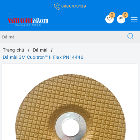
0986470139
0
0
Trang chủ
Đá mài
Đá mài 3M Cubitron™ II Flex PN14446