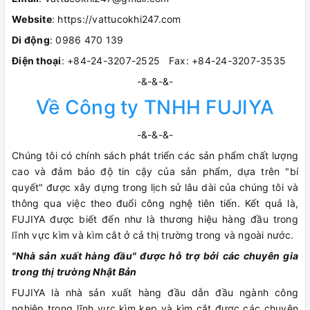
Website
: https://vattucokhi247.com
Di động
: 0986 470 139
Điện thoại
: +84-24-3207-2525 Fax: +84-24-3207-3535
-&-&-&-
Về Công ty TNHH FUJIYA
-&-&-&-
Chúng tôi có chính sách phát triển các sản phẩm chất lượng
cao và đảm bảo độ tin cậy của sản phẩm, dựa trên "bí
quyết" được xây dựng trong lịch sử lâu dài của chúng tôi và
thông qua việc theo đuổi công nghệ tiên tiến. Kết quả là,
FUJIYA được biết đến như là thương hiệu hàng đầu trong
lĩnh vực kìm và kìm cắt ở cả thị trường trong và ngoài nước.
"Nhà sản xuất hàng đầu" được hỗ trợ bởi các chuyên gia
trong thị trường Nhật Bản
FUJIYA là nhà sản xuất hàng đầu dẫn đầu ngành công
nghiệp trong lĩnh vực kìm kẹp và kìm cắt được các chuyên