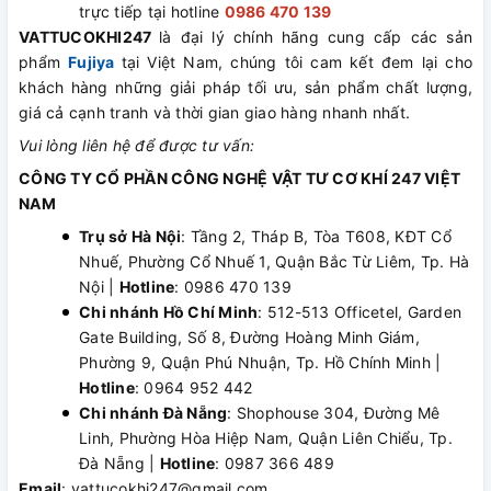
trực tiếp tại hotline
0986 470 139
VATTUCOKHI247
là đại lý chính hãng cung cấp các sản
phẩm
Fujiya
tại Việt Nam, chúng tôi cam kết đem lại cho
khách hàng những giải pháp tối ưu, sản phẩm chất lượng,
giá cả cạnh tranh và thời gian giao hàng nhanh nhất.
Vui lòng liên hệ để được tư vấn:
CÔNG TY CỔ PHẦN CÔNG NGHỆ VẬT TƯ CƠ KHÍ 247 VIỆT
NAM
Trụ sở Hà Nội
: Tầng 2, Tháp B, Tòa T608, KĐT Cổ
Nhuế, Phường Cổ Nhuế 1, Quận Bắc Từ Liêm, Tp. Hà
Nội |
Hotline
: 0986 470 139
Chi nhánh Hồ Chí Minh
: 512-513 Officetel, Garden
Gate Building, Số 8, Đường Hoàng Minh Giám,
Phường 9, Quận Phú Nhuận, Tp. Hồ Chính Minh |
Hotline
: 0964 952 442
Chi nhánh Đà Nẵng
: Shophouse 304, Đường Mê
Linh, Phường Hòa Hiệp Nam, Quận Liên Chiểu, Tp.
Đà Nẵng |
Hotline
: 0987 366 489
Email
: vattucokhi247@gmail.com