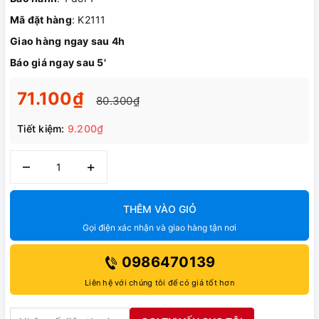
Mã đặt hàng
: K2111
Giao hàng ngay sau 4h
Báo giá ngay sau 5'
71.100₫
80.300₫
Tiết kiệm:
9.200₫
–
+
THÊM VÀO GIỎ
Gọi điện xác nhận và giao hàng tận nơi
0986470139
Liên hệ với chúng tôi để có giá tốt hơn