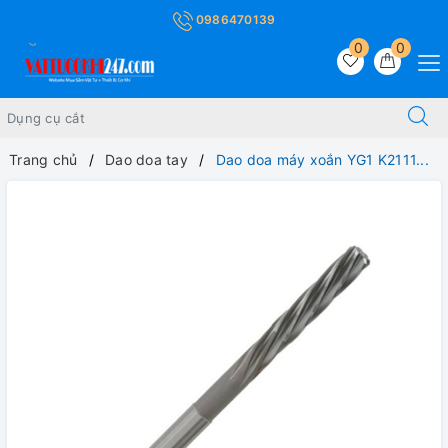
0986470139
0
0
Trang chủ
Dao doa tay
Dao doa máy xoắn YG1 K2111...