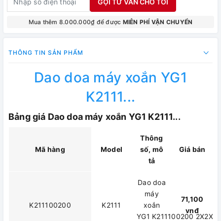
GỌI TƯ VẤN CHO TÔI
Mua thêm 8.000.000₫ để được
MIỄN PHÍ VẬN CHUYỂN
THÔNG TIN SẢN PHẨM
Dao doa máy xoắn YG1
K2111...
Bảng giá Dao doa máy xoắn YG1 K2111...
Thông
Mã hàng
Model
số, mô
Giá bán
tả
Dao doa
máy
71,100
K211100200
K2111
xoắn
vnđ
YG1 K211100200 2X2X11