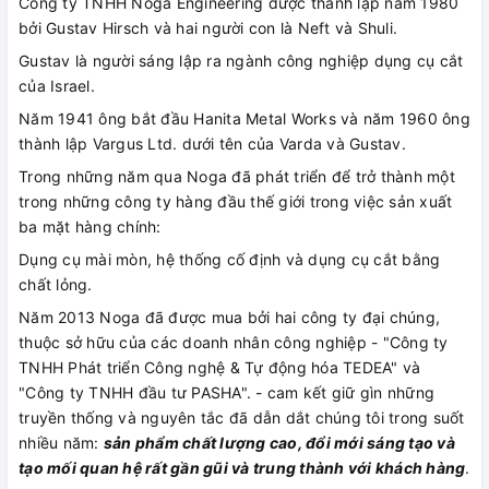
Công ty TNHH Noga Engineering được thành lập năm 1980
bởi Gustav Hirsch và hai người con là Neft và Shuli.
Gustav là người sáng lập ra ngành công nghiệp dụng cụ cắt
của Israel.
Năm 1941 ông bắt đầu Hanita Metal Works và năm 1960 ông
thành lập Vargus Ltd. dưới tên của Varda và Gustav.
Trong những năm qua Noga đã phát triển để trở thành một
trong những công ty hàng đầu thế giới trong việc sản xuất
ba mặt hàng chính:
Dụng cụ mài mòn, hệ thống cố định và dụng cụ cắt bằng
chất lỏng.
Năm 2013 Noga đã được mua bởi hai công ty đại chúng,
thuộc sở hữu của các doanh nhân công nghiệp - "Công ty
TNHH Phát triển Công nghệ & Tự động hóa TEDEA" và
"Công ty TNHH đầu tư PASHA". - cam kết giữ gìn những
truyền thống và nguyên tắc đã dẫn dắt chúng tôi trong suốt
nhiều năm:
sản phẩm chất lượng cao, đổi mới sáng tạo và
tạo mối quan hệ rất gần gũi và trung thành với khách hàng
.