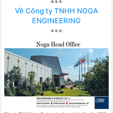
-&-&-&-
Về Công ty TNHH NOGA
ENGINEERING
-&-&-&-