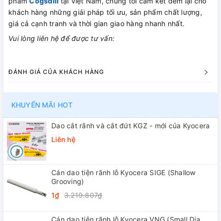
phẩm
Cogsdill
tại Việt Nam, chúng tôi cam kết đem lại cho
khách hàng những giải pháp tối ưu, sản phẩm chất lượng,
giá cả cạnh tranh và thời gian giao hàng nhanh nhất.
Vui lòng liên hệ để được tư vấn:
ĐÁNH GIÁ CỦA KHÁCH HÀNG
KHUYẾN MÃI HOT
Dao cắt rãnh và cắt đứt KGZ - mới của Kyocera
Liên hệ
Cán dao tiện rãnh lỗ Kyocera SIGE (Shallow
Grooving)
1₫
3.219.807₫
Cán dao tiện rãnh lỗ Kyocera VNG (Small Dia.