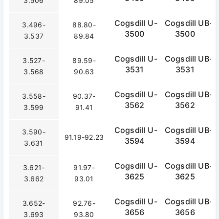
3.506
89.05
Cogsdill U-
Cogsdill UB-
3.496-
88.80-
3500
3500
3.537
89.84
Cogsdill U-
Cogsdill UB-
3.527-
89.59-
3531
3531
3.568
90.63
Cogsdill U-
Cogsdill UB-
3.558-
90.37-
3562
3562
3.599
91.41
Cogsdill U-
Cogsdill UB-
3.590-
91.19-92.23
3594
3594
3.631
Cogsdill U-
Cogsdill UB-
3.621-
91.97-
3625
3625
3.662
93.01
Cogsdill U-
Cogsdill UB-
3.652-
92.76-
3656
3656
3.693
93.80