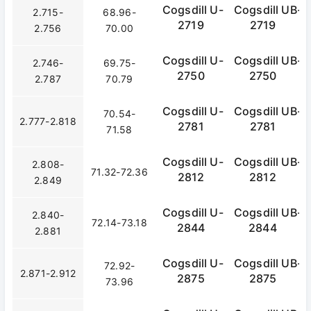
Cogsdill U-
Cogsdill UB-
2.715-
68.96-
2719
2719
2.756
70.00
Cogsdill U-
Cogsdill UB-
2.746-
69.75-
2750
2750
2.787
70.79
Cogsdill U-
Cogsdill UB-
70.54-
2.777-2.818
2781
2781
71.58
Cogsdill U-
Cogsdill UB-
2.808-
71.32-72.36
2812
2812
2.849
Cogsdill U-
Cogsdill UB-
2.840-
72.14-73.18
2844
2844
2.881
Cogsdill U-
Cogsdill UB-
72.92-
2.871-2.912
2875
2875
73.96