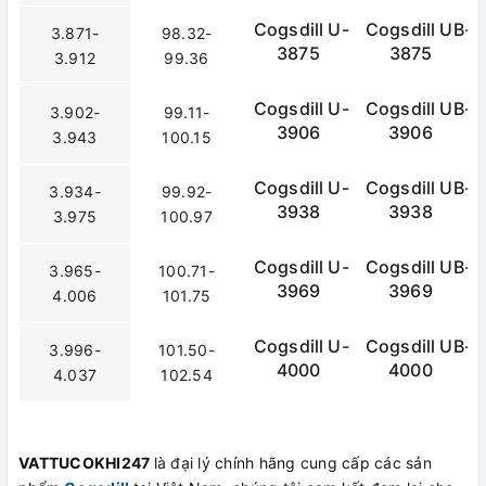
Cogsdill U-
Cogsdill UB-
3.871-
98.32-
3875
3875
3.912
99.36
Cogsdill U-
Cogsdill UB-
3.902-
99.11-
3906
3906
3.943
100.15
Cogsdill U-
Cogsdill UB-
3.934-
99.92-
3938
3938
3.975
100.97
Cogsdill U-
Cogsdill UB-
3.965-
100.71-
3969
3969
4.006
101.75
Cogsdill U-
Cogsdill UB-
3.996-
101.50-
4000
4000
4.037
102.54
VATTUCOKHI247
là đại lý chính hãng cung cấp các sản