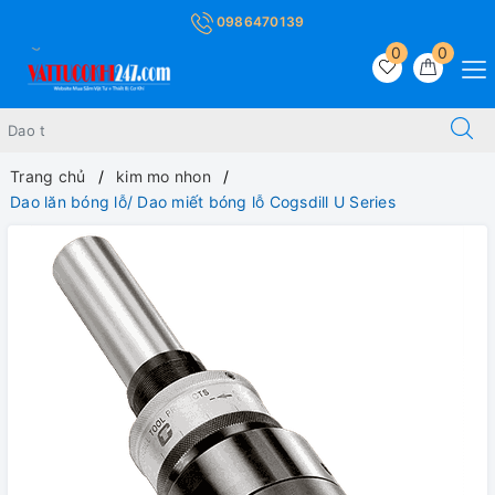
0986470139
0
0
Trang chủ
kim mo nhon
Dao lăn bóng lỗ/ Dao miết bóng lỗ Cogsdill U Series