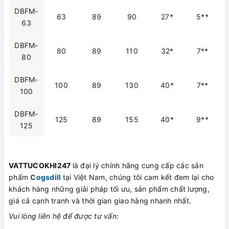
DBFM-
63
89
90
27*
5**
63
DBFM-
80
89
110
32*
7**
80
DBFM-
100
89
130
40*
7**
100
DBFM-
125
89
155
40*
9**
125
VATTUCOKHI247
là đại lý chính hãng cung cấp các sản
phẩm
Cogsdill
tại Việt Nam, chúng tôi cam kết đem lại cho
khách hàng những giải pháp tối ưu, sản phẩm chất lượng,
giá cả cạnh tranh và thời gian giao hàng nhanh nhất.
Vui lòng liên hệ để được tư vấn: