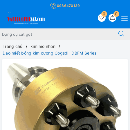
0986470139
0
0
Trang chủ
kim mo nhon
Dao miết bóng kim cương Cogsdill DBFM Series