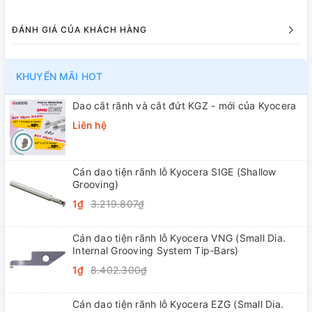
ĐÁNH GIÁ CỦA KHÁCH HÀNG
KHUYẾN MÃI HOT
Dao cắt rãnh và cắt đứt KGZ - mới của Kyocera
Liên hệ
Cán dao tiện rãnh lỗ Kyocera SIGE (Shallow
Grooving)
1₫
3.219.807₫
Cán dao tiện rãnh lỗ Kyocera VNG (Small Dia.
Internal Grooving System Tip-Bars)
1₫
8.402.300₫
Cán dao tiện rãnh lỗ Kyocera EZG (Small Dia.