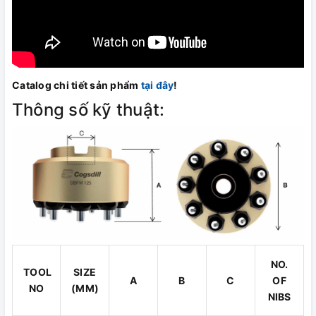
Catalog chi tiết sản phẩm
tại đây
!
Thông số kỹ thuật:
NO.
TOOL
SIZE
A
B
C
OF
NO
(MM)
NIBS