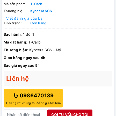
Mã sản phẩm:
T-Carb
Thương hiệu:
Kyocera SGS
Viết đánh giá của bạn
Tình trạng:
Còn hàng
Bảo hành
: 1 đổi 1
Mã đặt hàng
: T-Carb
Thương hiệu
: Kyocera SGS - Mỹ
Giao hàng ngay sau 4h
Báo giá ngay sau 5'
Liên hệ
0986470139
Liên hệ với chúng tôi để có giá tốt hơn
GỌI TƯ VẤN CHO TÔI