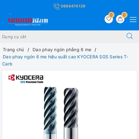
0986470139
0
0
Trang chủ
Dao phay ngón phẳng 6 me
Dao phay ngón 6 me hiệu suất cao KYOCERA SGS Series T-
Carb