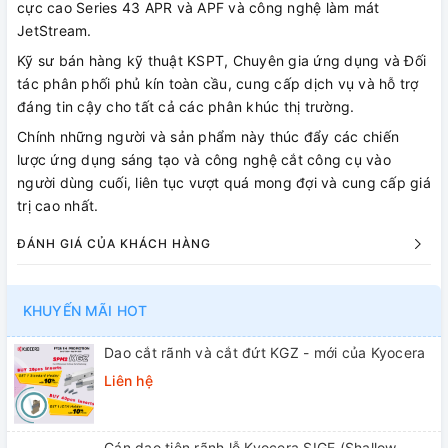
cực cao Series 43 APR và APF và công nghệ làm mát
JetStream.
Kỹ sư bán hàng kỹ thuật KSPT, Chuyên gia ứng dụng và Đối
tác phân phối phủ kín toàn cầu, cung cấp dịch vụ và hỗ trợ
đáng tin cậy cho tất cả các phân khúc thị trường.
Chính những người và sản phẩm này thúc đẩy các chiến
lược ứng dụng sáng tạo và công nghệ cắt công cụ vào
người dùng cuối, liên tục vượt quá mong đợi và cung cấp giá
trị cao nhất.
ĐÁNH GIÁ CỦA KHÁCH HÀNG
KHUYẾN MÃI HOT
Dao cắt rãnh và cắt đứt KGZ - mới của Kyocera
Liên hệ
Cán dao tiện rãnh lỗ Kyocera SIGE (Shallow