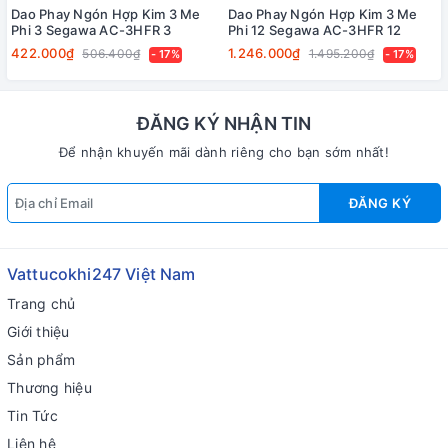
Dao Phay Ngón Hợp Kim 3 Me
Dao Phay Ngón Hợp Kim 3 Me
Phi 3 Segawa AC-3HFR 3
Phi 12 Segawa AC-3HFR 12
422.000₫
1.246.000₫
506.400₫
1.495.200₫
- 17%
- 17%
ĐĂNG KÝ NHẬN TIN
Để nhận khuyến mãi dành riêng cho bạn sớm nhất!
ĐĂNG KÝ
Vattucokhi247 Việt Nam
Trang chủ
Giới thiệu
Sản phẩm
Thương hiệu
Tin Tức
Liên hệ